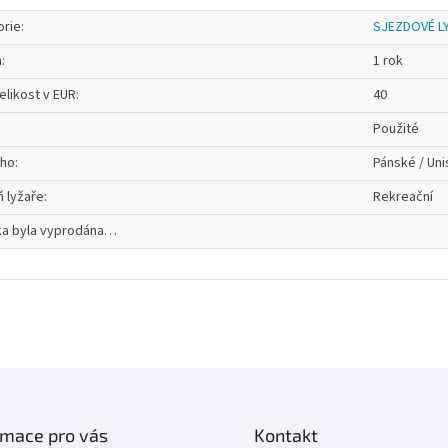
orie
:
SJEZDOVÉ L
a
:
1 rok
elikost v EUR
:
40
Použité
oho
:
Pánské / Uni
 lyžaře
:
Rekreační
ka byla vyprodána…
rmace pro vás
Kontakt