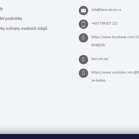
ty
info
@
bezvalyze.cz
ní podmínky
+420 799 027 222
ky ochrany osobních údajů
https://www.facebook.com/1
9248209/
bezvalyze/
https://www.youtube.com/@
ze-kx8up