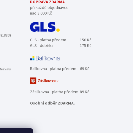
DOPRAVA ZDARMA
při každé objednávce
nad 3 000 Kč
0818858
GLS - platba předem
150 Kč
GLS - dobírka
175 Kč
Balíkovna - platba předem
69 Kč
Bezvaly
Zásilkovna - platba předem
89 Kč
Osobní odběr ZDARMA.