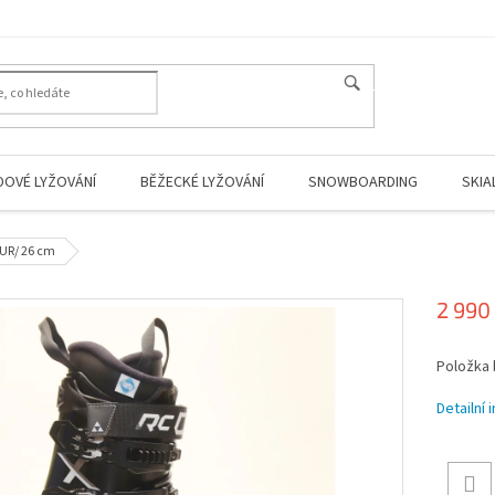
HLEDAT
DOVÉ LYŽOVÁNÍ
BĚŽECKÉ LYŽOVÁNÍ
SNOWBOARDING
SKIA
EUR/ 26 cm
2 990
Měrná
Položka
cena:
Detailní