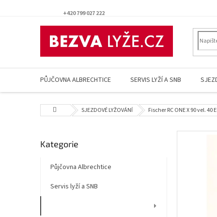
Přejít
na
+420 799 027 222
obsah
PŮJČOVNA ALBRECHTICE
SERVIS LYŽÍ A SNB
SJEZ
Domů
SJEZDOVÉ LYŽOVÁNÍ
Fischer RC ONE X 90 vel. 40 
P
Přeskočit
Kategorie
o
kategorie
s
t
Půjčovna Albrechtice
r
Servis lyží a SNB
a
n
SJEZDOVÉ LYŽOVÁNÍ
n