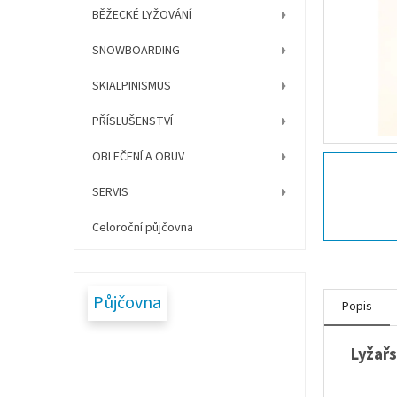
í
BĚŽECKÉ LYŽOVÁNÍ
p
a
SNOWBOARDING
n
e
SKIALPINISMUS
l
PŘÍSLUŠENSTVÍ
OBLEČENÍ A OBUV
SERVIS
Celoroční půjčovna
Půjčovna
Popis
Lyžařs