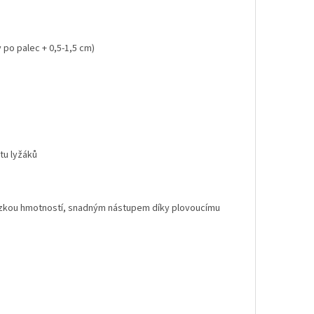
 po palec + 0,5-1,5 cm)
tu lyžáků
ízkou hmotností, snadným nástupem díky plovoucímu