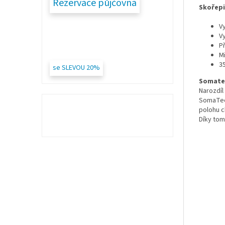
Rezervace půjčovna
Skořep
V
V
Př
M
3
se SLEVOU 20%
Somate
Narozdíl
SomaTec 
polohu c
Díky tom