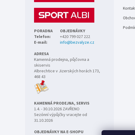
t
Kontak
í
Obchod
Podmín
PORADNA
OBJEDNÁVKY
Telefon:
+420 799 027 222
E-mail:
info@bezvalyze.cz
ADRESA
Kamenná prodejna, půjčovna a
skiservis
Albrechtice v Jizerských horách 173,
468 43
KAMENNÁ PRODEJNA, SERVIS
1.4. - 30.10.2026 ZAVŘENO
Sezónní výpůjčky vracejte od
31.10.2026
OBJEDNÁVKY NA E-SHOPU