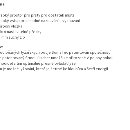
ina
ysoký prostor pro prsty pro dostatek místa
ysoký vstup pro snadné nazouvání a vyzouvání
írodní vložka
ikro nastavitelné přezky
5 mm suchý zip
c
:
 od běžných lyžařských bot je SomaTec patentován společností
patentovaný firmou Fischer umožňuje přirozené V-polohy nohou.
hodidel a tím optimálně přesně ovládat lyže.
u je možné lyžování, které je šetrné ke kloubům a šetří energii.