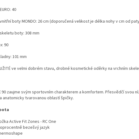
 EURO: 40
 vnitřní boty MONDO: 26 cm (doporučená velikost je délka nohy v cm od paty
 skeletu boty: 308 mm
x: 90
kladny: 101 mm
UŽITÉ ve velmi dobrém stavu, drobné kosmetické oděrky na vrchním skele
X 90 zaujme svým sportovním charakterem a komfortem. Přesvědčí svou n
a anatomicky tvarovanou oblastí špičky.
 bota
ložka Active Fit Zones - RC One
toprocentně bezešvý jazyk
hermoshape