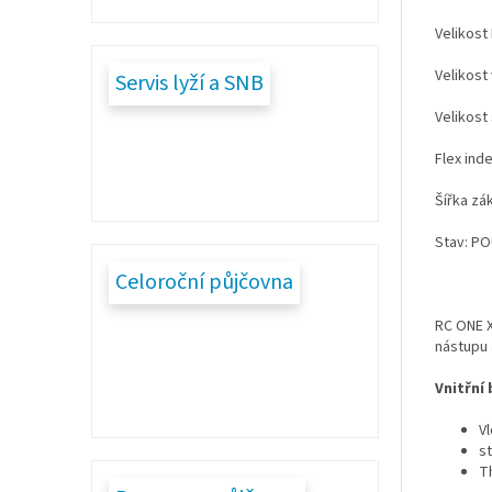
Velikost
Velikost
Servis lyží a SNB
Velikost
Flex inde
Šířka zá
Stav: PO
Celoroční půjčovna
RC ONE 
nástupu 
Vnitřní
V
s
T