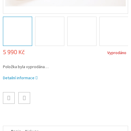
5 990 Kč
Vyprodáno
Měrná
Položka byla vyprodána…
cena:
Detailní informace