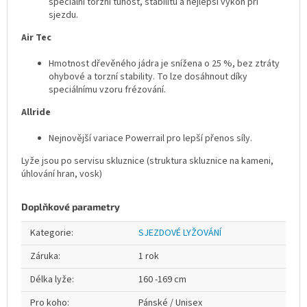
speciální torzní tuhost, stabilitu a nejlepší výkon při
sjezdu.
Air Tec
Hmotnost dřevěného jádra je snížena o 25 %, bez ztráty
ohybové a torzní stability. To lze dosáhnout díky
speciálnímu vzoru frézování.
Allride
Nejnovější variace Powerrail pro lepší přenos síly.
Lyže jsou po servisu skluznice (struktura skluznice na kameni,
úhlování hran, vosk)
Doplňkové parametry
Kategorie
:
SJEZDOVÉ LYŽOVÁNÍ
Záruka
:
1 rok
Délka lyže
:
160 -169 cm
Pro koho
:
Pánské / Unisex