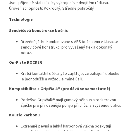
Jsou příjemně stabilní díky vykrojení ve dvojitém rádiusu.
Úroveň schopností: Pokročilý, Středně pokročilý
Technologie
Sendvičová konstrukce bočnic
Dřevěné jádro kombinované s ABS bočnicemi v klasické
sendvičové konstrukci pro vyvážený flex a dokonalý
odraz.
On-Piste ROCKER
Kratší kontaktní délka lyže zajišťuje, že zahájení oblouku
je jednodušší a vyžaduje méně úsilí.
Kompatibilita s GripWalk® (prodává se samostatně)
Podešve GripWalk® mají gumový běhoun a rockerovou
špičku pro přirozenější pohyb při chůzi a zvýšenou trakci.
Kouzlo karbonu
Extrémně pevná a lehká karbonová vlákna poskytují