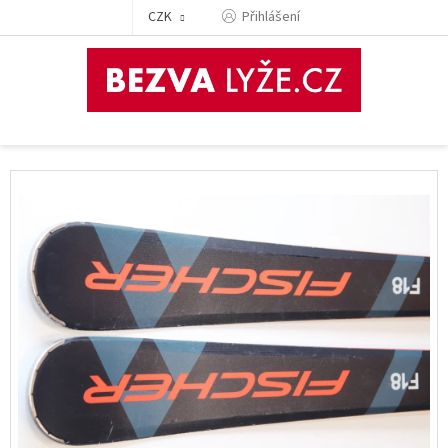
Přejít
CZK
Přihlášení
na
obsah