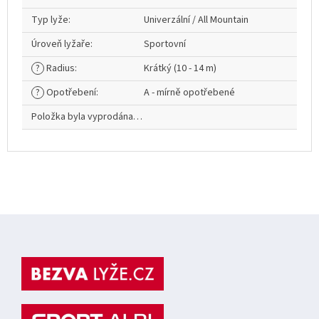
Typ lyže
:
Univerzální / All Mountain
Úroveň lyžaře
:
Sportovní
?
Radius
:
Krátký (10 - 14 m)
?
Opotřebení
:
A - mírně opotřebené
Položka byla vyprodána…
Z
á
p
a
t
í