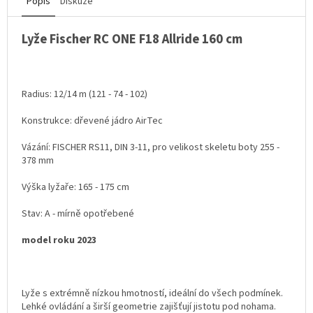
Popis
Diskuze
Lyže Fischer RC ONE F18 Allride 160 cm
Radius: 12/14 m (121 - 74 - 102)
Konstrukce: dřevené jádro AirTec
Vázání: FISCHER RS11, DIN 3-11, pro velikost skeletu boty 255 -
378 mm
Výška lyžaře: 165 - 175 cm
Stav: A - mírně opotřebené
model roku 2023
Lyže s extrémně nízkou hmotností, ideální do všech podmínek.
Lehké ovládání a širší geometrie zajišťují jistotu pod nohama.