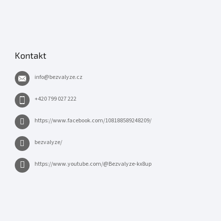
Kontakt
info
@
bezvalyze.cz
+420 799 027 222
https://www.facebook.com/108188589248209/
bezvalyze/
https://www.youtube.com/@Bezvalyze-kx8up