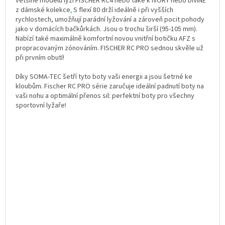
většině modelů lyží FISCHER RC4 nebo také k IVORY nebo DIVINE
z dámské kolekce
.
S flexí 80 drží ideálně i při vyšších
rychlostech, umožňují parádní lyžování a zároveň pocit pohody
jako v domácích bačkůrkách. Jsou o trochu širší (95-105 mm).
Nabízí také maximálně komfortní novou vnitřní botičku AFZ s
propracovaným zónováním. FISCHER RC PRO sednou skvěle už
při prvním obutí!
Díky SOMA-TEC šetří tyto boty vaši energii a jsou šetrné ke
kloubům. Fischer RC PRO série zaručuje ideální padnutí boty na
vaši nohu a optimální přenos sil: perfektní boty pro všechny
sportovní lyžaře!