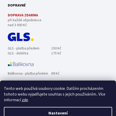
DOPRAVNÉ
DOPRAVA ZDARMA
při každé objednávce
nad 3 000 Kč
GLS - platba předem
150 Kč
GLS - dobírka
175 Kč
Balíkovna - platba předem
69 Kč
Tento web používá soubory cookie. Dalším procházením
Zásilkovna - platba předem
89 Kč
tohoto webu vyjadřujete souhlas s jejich používáním.. Více
informací
zde
.
Osobní odběr ZDARMA.
Nastavení