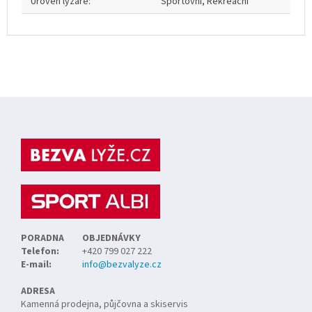
Úroveň lyžaře
:
Sportovní, Rekreační
Z
á
p
a
t
í
PORADNA
OBJEDNÁVKY
Telefon:
+420 799 027 222
E-mail:
info@bezvalyze.cz
ADRESA
Kamenná prodejna, půjčovna a skiservis