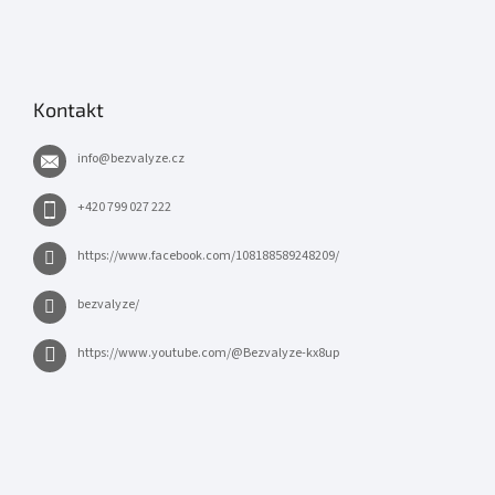
Kontakt
info
@
bezvalyze.cz
+420 799 027 222
https://www.facebook.com/108188589248209/
bezvalyze/
https://www.youtube.com/@Bezvalyze-kx8up