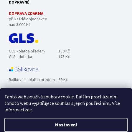
DOPRAVNÉ
DOPRAVA ZDARMA
při každé objednávce
nad 3 000 Kč
GLS - platba předem
150 Kč
GLS - dobírka
175 Kč
Balíkovna - platba předem
69 Kč
Tento web používá soubory cookie. Dalším procházením
Zásilkovna - platba předem
89 Kč
tohoto webu vyjadřujete souhlas s jejich používáním.. Více
informací
zde
.
Osobní odběr ZDARMA.
Nastavení