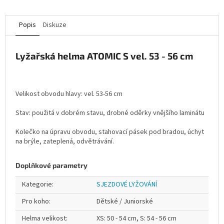
Popis
Diskuze
Lyžařská helma ATOMIC S vel. 53 - 56 cm
Velikost obvodu hlavy: vel. 53-56 cm
Stav: použitá v dobrém stavu, drobné oděrky vnějšího laminátu
Kolečko na úpravu obvodu, stahovací pásek pod bradou, úchyt
na brýle, zateplená, odvětrávání.
Doplňkové parametry
Kategorie
:
SJEZDOVÉ LYŽOVÁNÍ
Pro koho
:
Dětské / Juniorské
Helma velikost
:
XS: 50 - 54 cm, S: 54 - 56 cm