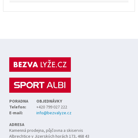
Z
á
p
a
t
í
PORADNA
OBJEDNÁVKY
Telefon:
+420 799 027 222
E-mail:
info@bezvalyze.cz
ADRESA
Kamenná prodejna, půjčovna a skiservis
Albrechtice v Jizerských horách 173, 468 43