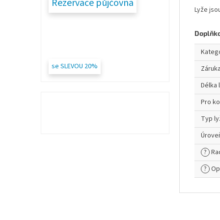
Rezervace půjčovna
Lyže jso
Doplňk
Kateg
se SLEVOU 20%
Záruk
Délka 
Pro k
Typ ly
Úroveň
?
Ra
?
Op