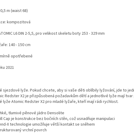
10,5 m (waist 68)
kce: kompozitová
ATOMIC L6 DIN 2-5,5, pro velikost skeletu boty 253 - 329 mm
žaře: 140 - 150 cm
- mírně opotřebené
oku 2021
é sjezdové lyže. Pokud chcete, aby si vaše děti oblíbily lyžování, jde to j
mic Redster X2 je přizpůsobená požadavkům dětí a jednotlivé lyže mají tvar
é lyže Atomic Redster X2 pro mladé lyžaře, kteří mají rádi rychlost.
ehké, tlumivé pěnové jádro Densolite
ull Cap je konstrukce bez bočních stěn, což usnadňuje manipulaci
end-X technologie umožňuje větší kontakt se sněhem
trukturovaný vrchní povrch