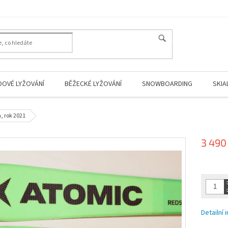
HLEDAT
DOVÉ LYŽOVÁNÍ
BĚŽECKÉ LYŽOVÁNÍ
SNOWBOARDING
SKIA
, rok 2021
3 490
Měrná
cena:
Detailní