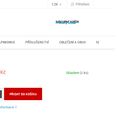
CZK
Přihlášení
NÁKUPNÍ KOŠÍK
Prázdný košík
LPINISMUS
PŘÍSLUŠENSTVÍ
OBLEČENÍ A OBUV
SERVIS
 Kč
Skladem
(1 ks)
PŘIDAT DO KOŠÍKU
 informace