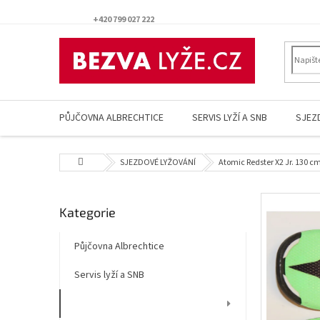
Přejít
na
+420 799 027 222
obsah
PŮJČOVNA ALBRECHTICE
SERVIS LYŽÍ A SNB
SJEZ
Domů
SJEZDOVÉ LYŽOVÁNÍ
Atomic Redster X2 Jr. 130 cm
P
Přeskočit
Kategorie
o
kategorie
s
t
Půjčovna Albrechtice
r
Servis lyží a SNB
a
n
SJEZDOVÉ LYŽOVÁNÍ
n