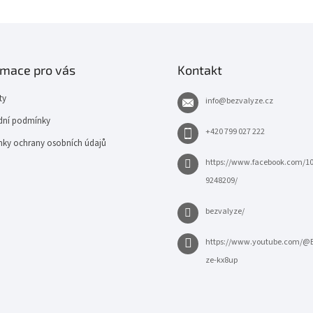
rmace pro vás
Kontakt
ty
info
@
bezvalyze.cz
ní podmínky
+420 799 027 222
ky ochrany osobních údajů
https://www.facebook.com/1
9248209/
bezvalyze/
https://www.youtube.com/@
ze-kx8up