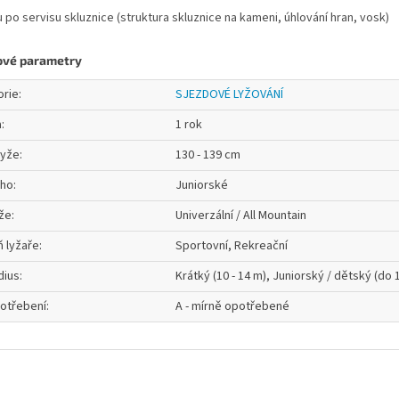
u po servisu skluznice (struktura skluznice na kameni, úhlování hran, vosk)
ové parametry
orie
:
SJEZDOVÉ LYŽOVÁNÍ
a
:
1 rok
lyže
:
130 - 139 cm
oho
:
Juniorské
že
:
Univerzální / All Mountain
 lyžaře
:
Sportovní, Rekreační
dius
:
Krátký (10 - 14 m), Juniorský / dětský (do 
otřebení
:
A - mírně opotřebené