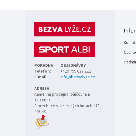
Z
á
p
Info
a
t
Kontak
í
Obchod
Podmín
PORADNA
OBJEDNÁVKY
Telefon:
+420 799 027 222
E-mail:
info@bezvalyze.cz
ADRESA
Kamenná prodejna, půjčovna a
skiservis
Albrechtice v Jizerských horách 173,
468 43