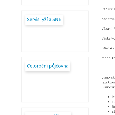
Radius: 
Servis lyží a SNB
Konstru
Vázání: 
Výška ly
Stav: A 
model r
Celoroční půjčovna
Juniorsk
lyží Ato
Juniorsk
l
F
B
s