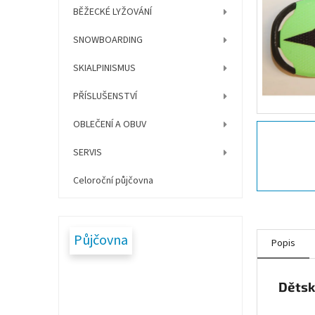
í
BĚŽECKÉ LYŽOVÁNÍ
p
a
SNOWBOARDING
n
e
SKIALPINISMUS
l
PŘÍSLUŠENSTVÍ
OBLEČENÍ A OBUV
SERVIS
Celoroční půjčovna
Půjčovna
Popis
Dětsk