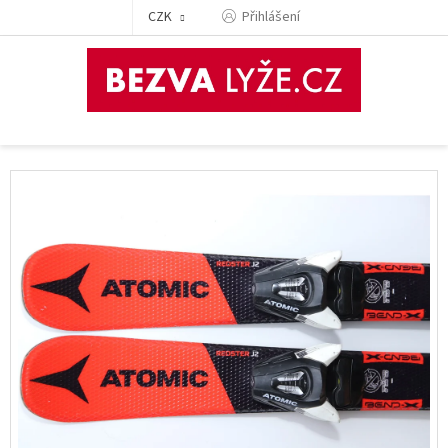
Přejít
CZK
Přihlášení
na
obsah