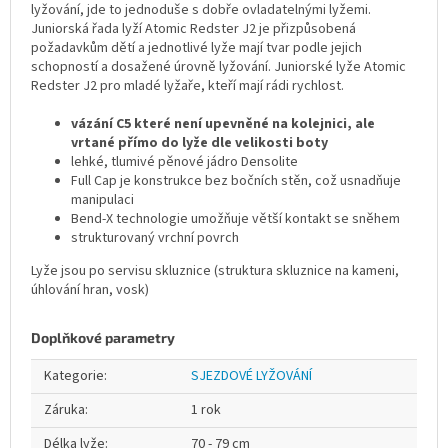
lyžování, jde to jednoduše s dobře ovladatelnými lyžemi.
Juniorská řada lyží Atomic Redster J2 je přizpůsobená
požadavkům dětí a jednotlivé lyže mají tvar podle jejich
schopností a dosažené úrovně lyžování. Juniorské lyže Atomic
Redster J2 pro mladé lyžaře, kteří mají rádi rychlost.
vázání C5 které není upevněné na kolejnici, ale
vrtané přímo do lyže dle velikosti boty
lehké, tlumivé pěnové jádro Densolite
Full Cap je konstrukce bez bočních stěn, což usnadňuje
manipulaci
Bend-X technologie umožňuje větší kontakt se sněhem
strukturovaný vrchní povrch
Lyže jsou po servisu skluznice (struktura skluznice na kameni,
úhlování hran, vosk)
Doplňkové parametry
Kategorie
:
SJEZDOVÉ LYŽOVÁNÍ
Záruka
:
1 rok
Délka lyže
:
70 - 79 cm