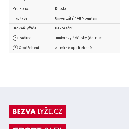
Pro koho
:
Dětské
Typ lyže
:
Univerzální / All Mountain
Úroveň lyžaře
:
Rekreační
?
Radius
:
Juniorský / dětský (do 10 m)
?
Opotřebení
:
A - mírně opotřebené
Z
á
p
a
t
í