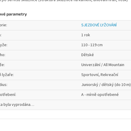
u po servisu skluznice (struktura skluznice na kameni, úhlování hran, vosk)
ové parametry
orie
:
SJEZDOVÉ LYŽOVÁNÍ
a
:
1 rok
lyže
:
110 - 119 cm
oho
:
Dětské
že
:
Univerzální / All Mountain
 lyžaře
:
Sportovní, Rekreační
dius
:
Juniorský / dětský (do 10 m)
otřebení
:
A - mírně opotřebené
ka byla vyprodána…