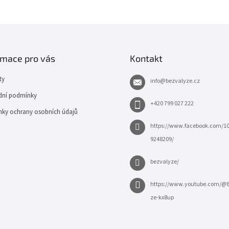
rmace pro vás
Kontakt
ty
info
@
bezvalyze.cz
ní podmínky
+420 799 027 222
ky ochrany osobních údajů
https://www.facebook.com/1
9248209/
bezvalyze/
https://www.youtube.com/@
ze-kx8up