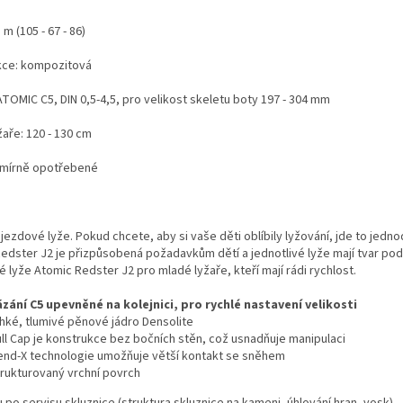
 m (105 - 67 - 86)
kce: kompozitová
ATOMIC C5, DIN 0,5-4,5, pro velikost skeletu boty 197 - 304 mm
žaře: 120 - 130 cm
- mírně opotřebené
jezdové lyže. Pokud chcete, aby si vaše děti oblíbily lyžování, jde to jedn
edster J2 je přizpůsobená požadavkům dětí a jednotlivé lyže mají tvar pod
é lyže Atomic Redster J2 pro mladé lyžaře, kteří mají rádi rychlost.
ázání C5 upevněné na kolejnici, pro rychlé nastavení velikosti
ehké, tlumivé pěnové jádro Densolite
ull Cap je konstrukce bez bočních stěn, což usnadňuje manipulaci
end-X technologie umožňuje větší kontakt se sněhem
trukturovaný vrchní povrch