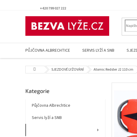
Přejít
na
+420 799 027 222
obsah
PŮJČOVNA ALBRECHTICE
SERVIS LYŽÍ A SNB
SJEZ
Domů
SJEZDOVÉ LYŽOVÁNÍ
Atomic Redster J2 110 cm
P
Přeskočit
Kategorie
o
kategorie
s
t
Půjčovna Albrechtice
r
Servis lyží a SNB
a
n
SJEZDOVÉ LYŽOVÁNÍ
n