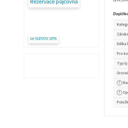
Lyže jso
Rezervace půjčovna
Doplňk
Kateg
Záruk
se SLEVOU 20%
Délka 
Pro k
Typ ly
Úroveň
?
Ra
?
Op
Polož