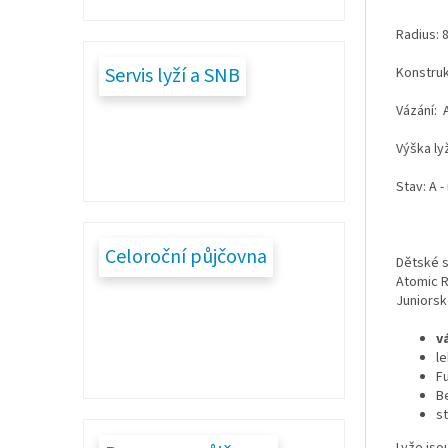
Radius: 8
Servis lyží a SNB
Konstru
Vázání: 
Výška ly
Stav: A 
Celoroční půjčovna
Dětské s
Atomic R
Juniorsk
v
l
F
B
s