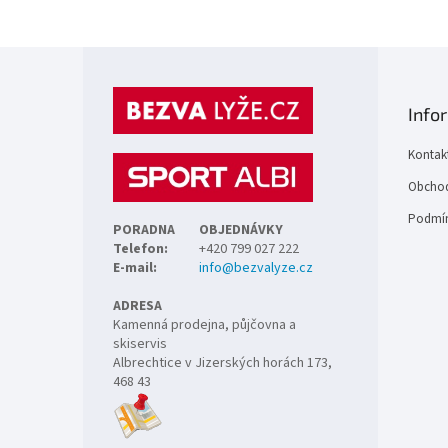
Z
á
p
Info
a
t
Kontak
í
Obchod
Podmín
PORADNA
OBJEDNÁVKY
Telefon:
+420 799 027 222
E-mail:
info@bezvalyze.cz
ADRESA
Kamenná prodejna, půjčovna a
skiservis
Albrechtice v Jizerských horách 173,
468 43