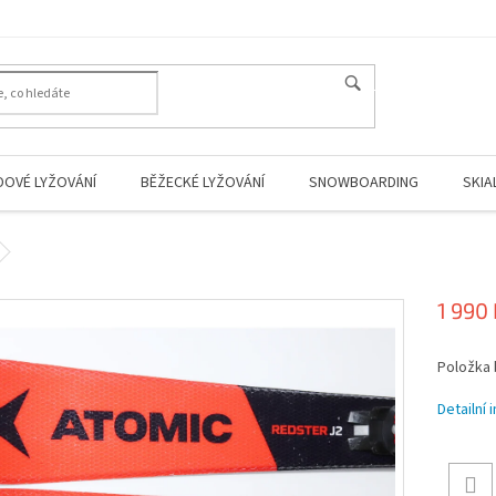
HLEDAT
DOVÉ LYŽOVÁNÍ
BĚŽECKÉ LYŽOVÁNÍ
SNOWBOARDING
SKIA
1 990
Měrná
Položka
cena:
Detailní