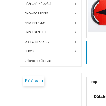
í
BĚŽECKÉ LYŽOVÁNÍ
p
a
SNOWBOARDING
n
e
SKIALPINISMUS
l
PŘÍSLUŠENSTVÍ
OBLEČENÍ A OBUV
SERVIS
Celoroční půjčovna
Půjčovna
Popis
Dětsk