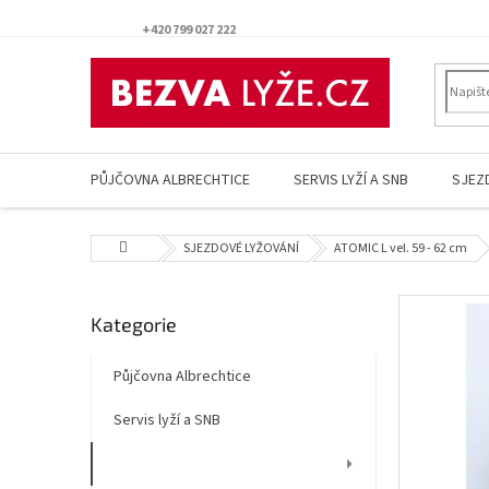
Přejít
na
+420 799 027 222
obsah
PŮJČOVNA ALBRECHTICE
SERVIS LYŽÍ A SNB
SJEZ
Domů
SJEZDOVÉ LYŽOVÁNÍ
ATOMIC L vel. 59 - 62 cm
P
Přeskočit
Kategorie
o
kategorie
s
t
Půjčovna Albrechtice
r
Servis lyží a SNB
a
n
SJEZDOVÉ LYŽOVÁNÍ
n