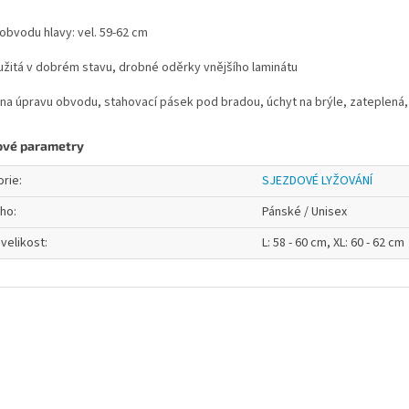
 obvodu hlavy: vel. 59-62 cm
užitá v dobrém stavu, drobné oděrky vnějšího laminátu
na úpravu obvodu, stahovací pásek pod bradou, úchyt na brýle, zateplená,
ové parametry
orie
:
SJEZDOVÉ LYŽOVÁNÍ
oho
:
Pánské / Unisex
velikost
:
L: 58 - 60 cm, XL: 60 - 62 cm