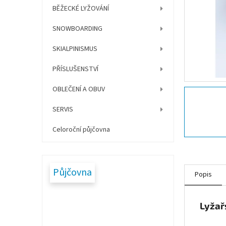
í
BĚŽECKÉ LYŽOVÁNÍ
p
a
SNOWBOARDING
n
e
SKIALPINISMUS
l
PŘÍSLUŠENSTVÍ
OBLEČENÍ A OBUV
SERVIS
Celoroční půjčovna
Půjčovna
Popis
Lyžař