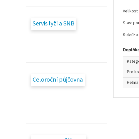
Velikost
Servis lyží a SNB
Stav: po
Kolečko 
Doplňk
Kateg
Pro k
Celoroční půjčovna
Helma 