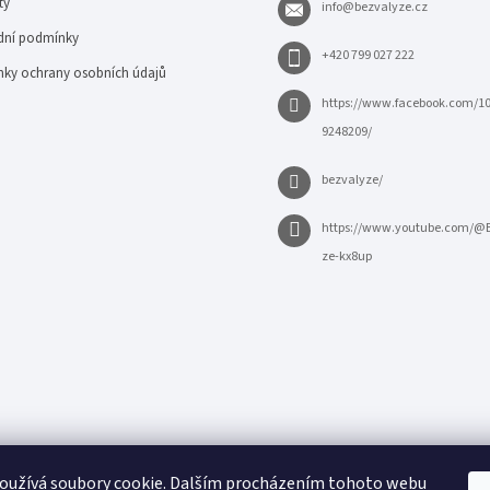
ty
info
@
bezvalyze.cz
ní podmínky
+420 799 027 222
ky ochrany osobních údajů
https://www.facebook.com/1
9248209/
bezvalyze/
https://www.youtube.com/@
ze-kx8up
oužívá soubory cookie. Dalším procházením tohoto webu