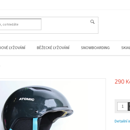
HLEDAT
DOVÉ LYŽOVÁNÍ
BĚŽECKÉ LYŽOVÁNÍ
SNOWBOARDING
SKIA
290 K
Měrná
cena:
Detailní