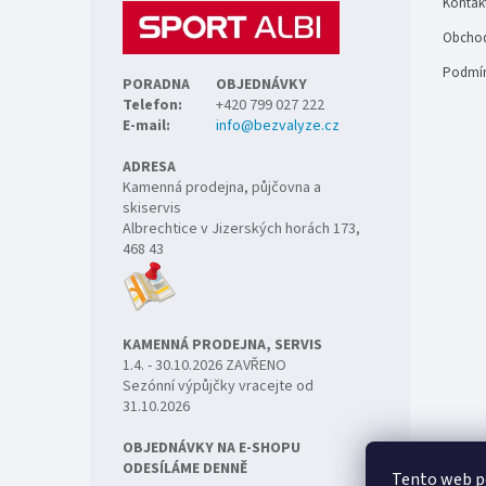
Kontak
í
Obchod
Podmín
PORADNA
OBJEDNÁVKY
Telefon:
+420 799 027 222
E-mail:
info@bezvalyze.cz
ADRESA
Kamenná prodejna, půjčovna a
skiservis
Albrechtice v Jizerských horách 173,
468 43
KAMENNÁ PRODEJNA, SERVIS
1.4. - 30.10.2026 ZAVŘENO
Sezónní výpůjčky vracejte od
31.10.2026
OBJEDNÁVKY NA E-SHOPU
ODESÍLÁME DENNĚ
Tento web p