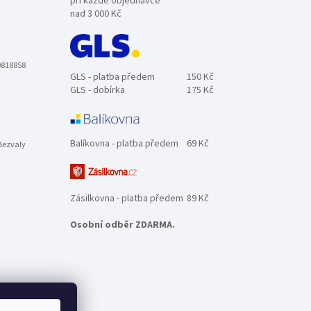
při každé objednávce
nad 3 000 Kč
0818858
GLS - platba předem
150 Kč
GLS - dobírka
175 Kč
Balíkovna - platba předem
69 Kč
Bezvaly
Zásilkovna - platba předem
89 Kč
Osobní odběr ZDARMA.