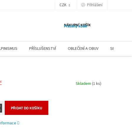
CZK
Přihlášení
NÁKUPNÍ KOŠÍK
Prázdný košík
LPINISMUS
PŘÍSLUŠENSTVÍ
OBLEČENÍ A OBUV
SERVIS
č
Skladem
(1 ks)
PŘIDAT DO KOŠÍKU
 informace