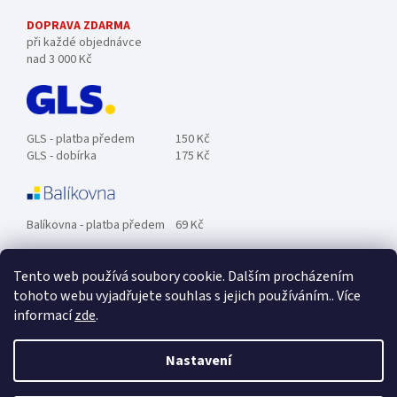
DOPRAVA ZDARMA
při každé objednávce
nad 3 000 Kč
GLS - platba předem
150 Kč
GLS - dobírka
175 Kč
Balíkovna - platba předem
69 Kč
Tento web používá soubory cookie. Dalším procházením
Zásilkovna - platba předem
89 Kč
tohoto webu vyjadřujete souhlas s jejich používáním.. Více
informací
zde
.
Osobní odběr ZDARMA.
Nastavení