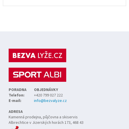
Z
á
p
a
t
í
PORADNA
OBJEDNÁVKY
Telefon:
+420 799 027 222
E-mail:
info@bezvalyze.cz
ADRESA
Kamenná prodejna, půjčovna a skiservis
Albrechtice v Jizerských horách 173, 468 43