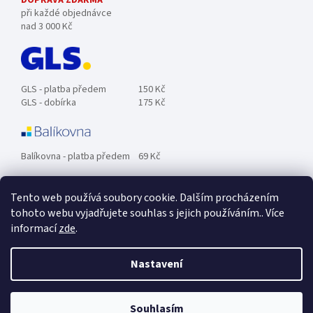
při každé objednávce
nad 3 000 Kč
GLS - platba předem
150 Kč
GLS - dobírka
175 Kč
Balíkovna - platba předem
69 Kč
Tento web používá soubory cookie. Dalším procházením
Zásilkovna - platba předem
89 Kč
tohoto webu vyjadřujete souhlas s jejich používáním.. Více
informací
zde
.
Osobní odběr ZDARMA.
Nastavení
Souhlasím