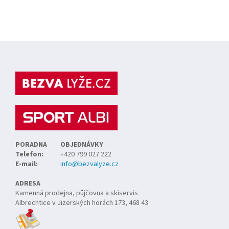
Z
á
p
a
t
í
PORADNA
OBJEDNÁVKY
Telefon:
+420 799 027 222
E-mail:
info@bezvalyze.cz
ADRESA
Kamenná prodejna, půjčovna a skiservis
Albrechtice v Jizerských horách 173, 468 43