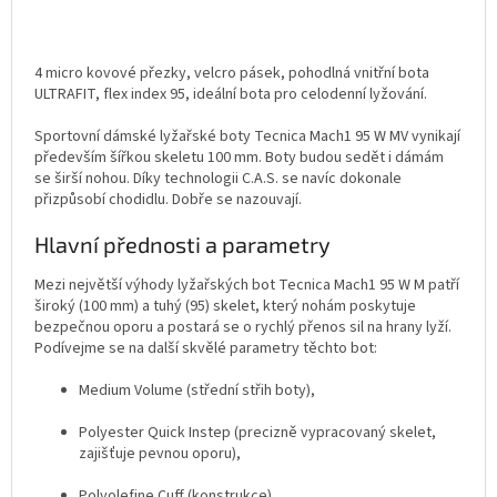
4 micro kovové přezky, velcro pásek, pohodlná vnitřní bota
ULTRAFIT, flex index 95, ideální bota pro celodenní lyžování.
Sportovní dámské lyžařské boty Tecnica Mach1 95 W MV vynikají
především šířkou skeletu 100 mm. Boty budou sedět i dámám
se širší nohou. Díky technologii C.A.S. se navíc dokonale
přizpůsobí chodidlu. Dobře se nazouvají.
Hlavní přednosti a parametry
Mezi největší výhody lyžařských bot Tecnica Mach1 95 W M patří
široký (100 mm) a tuhý (95) skelet, který nohám poskytuje
bezpečnou oporu a postará se o rychlý přenos sil na hrany lyží.
Podívejme se na další skvělé parametry těchto bot:
Medium Volume (střední střih boty),
Polyester Quick Instep (precizně vypracovaný skelet,
zajišťuje pevnou oporu),
Polyolefine Cuff (konstrukce),