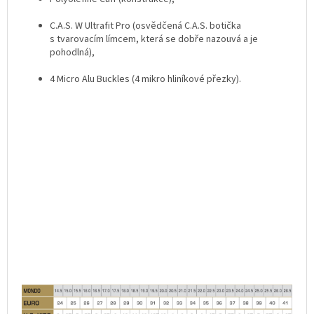
C.A.S. W Ultrafit Pro (osvědčená C.A.S. botička
s tvarovacím límcem, která se dobře nazouvá a je
pohodlná),
4 Micro Alu Buckles (4 mikro hliníkové přezky).