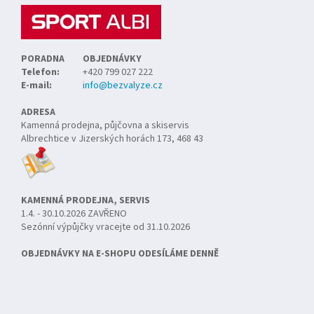
í
PORADNA
OBJEDNÁVKY
Telefon:
+420 799 027 222
E-mail:
info@bezvalyze.cz
ADRESA
Kamenná prodejna, půjčovna a skiservis
Albrechtice v Jizerských horách 173, 468 43
KAMENNÁ PRODEJNA, SERVIS
1.4. - 30.10.2026 ZAVŘENO
Sezónní výpůjčky vracejte od 31.10.2026
OBJEDNÁVKY NA E-SHOPU ODESÍLÁME DENNĚ