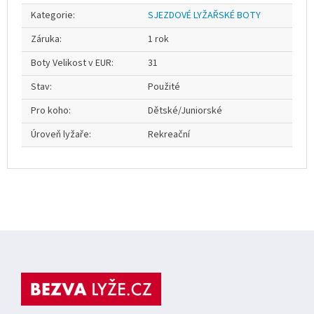
Kategorie
:
SJEZDOVÉ LYŽAŘSKÉ BOTY
Záruka
:
1 rok
Boty Velikost v EUR
:
31
Stav
:
Použité
Pro koho
:
Dětské/Juniorské
Úroveň lyžaře
:
Rekreační
Z
á
p
a
t