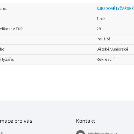
orie
:
SJEZDOVÉ LYŽAŘSKÉ
a
:
1 rok
elikost v EUR
:
29
Použité
oho
:
Dětské/Juniorské
 lyžaře
:
Rekreační
rmace pro vás
Kontakt
ty
info
@
bezvalyze.cz