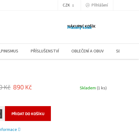
CZK
Přihlášení
NÁKUPNÍ KOŠÍK
Prázdný košík
LPINISMUS
PŘÍSLUŠENSTVÍ
OBLEČENÍ A OBUV
SERVIS
0 Kč
890 Kč
Skladem
(1 ks)
PŘIDAT DO KOŠÍKU
 informace