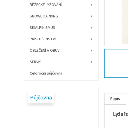
í
BĚŽECKÉ LYŽOVÁNÍ
p
a
SNOWBOARDING
n
e
SKIALPINISMUS
l
PŘÍSLUŠENSTVÍ
OBLEČENÍ A OBUV
SERVIS
Celoroční půjčovna
Půjčovna
Popis
Lyžařs