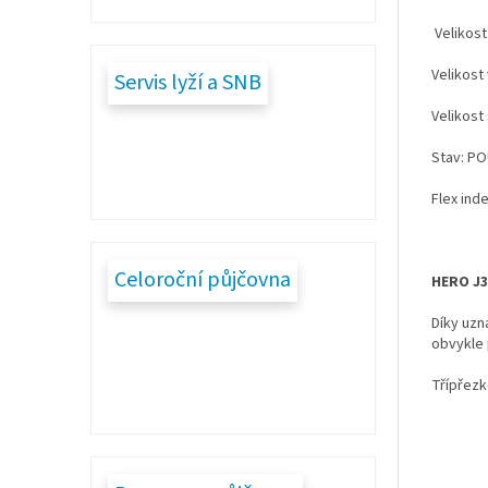
Velikost
Velikost
Servis lyží a SNB
Velikost
Stav: PO
Flex inde
Celoroční půjčovna
HERO J3
Díky uzn
obvykle
Třípřezk