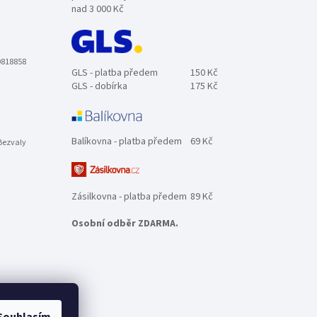
nad 3 000 Kč
0818858
GLS - platba předem
150 Kč
GLS - dobírka
175 Kč
Balíkovna - platba předem
69 Kč
Bezvaly
Zásilkovna - platba předem
89 Kč
Osobní odběr ZDARMA.