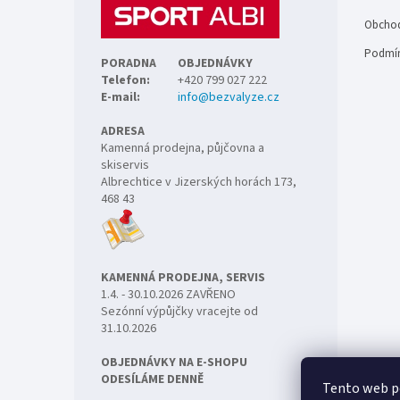
í
Obchod
Podmín
PORADNA
OBJEDNÁVKY
Telefon:
+420 799 027 222
E-mail:
info@bezvalyze.cz
ADRESA
Kamenná prodejna, půjčovna a
skiservis
Albrechtice v Jizerských horách 173,
468 43
KAMENNÁ PRODEJNA, SERVIS
1.4. - 30.10.2026 ZAVŘENO
Sezónní výpůjčky vracejte od
31.10.2026
OBJEDNÁVKY NA E-SHOPU
ODESÍLÁME DENNĚ
Tento web p