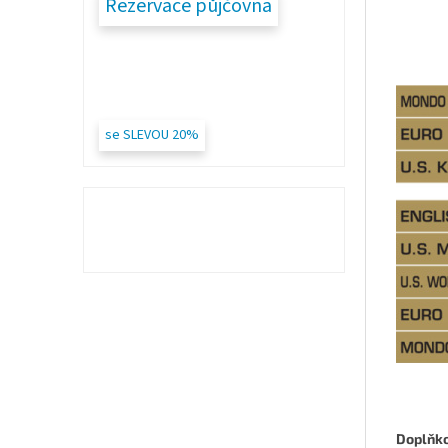
Rezervace půjčovna
se SLEVOU 20%
Doplňk