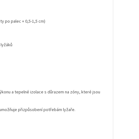
ty po palec + 0,5-1,5 cm)
 lyžáků
konu a tepelné izolace s důrazem na zóny, které jsou
 umožňuje přizpůsobení potřebám lyžaře.