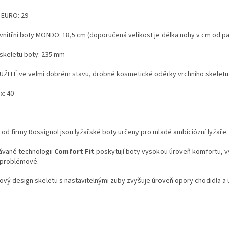
 EURO: 29
 vnitřní boty MONDO: 18,5 cm (doporučená velikost je délka nohy v cm od pa
 skeletu boty: 235 mm
UŽITÉ ve velmi dobrém stavu, drobné kosmetické oděrky vrchního skeletu
x: 40
od firmy Rossignol jsou lyžařské boty určeny pro mladé ambiciózní lyžaře.
ávané technologii
Comfort Fit
poskytují boty vysokou úroveň komfortu, vý
 problémové.
ový design skeletu s nastavitelnými zuby zvyšuje úroveň opory chodidla a