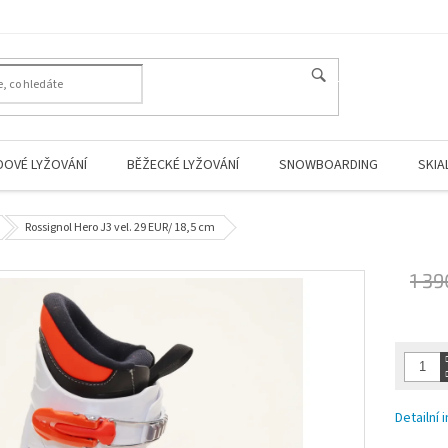
HLEDAT
DOVÉ LYŽOVÁNÍ
BĚŽECKÉ LYŽOVÁNÍ
SNOWBOARDING
SKIA
Rossignol Hero J3 vel. 29 EUR/ 18,5 cm
1 39
Měrná
cena:
Detailní