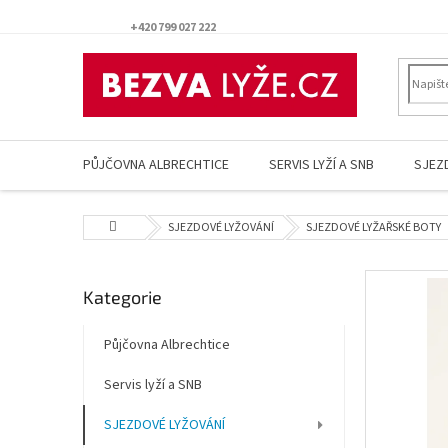
Přejít
na
+420 799 027 222
obsah
PŮJČOVNA ALBRECHTICE
SERVIS LYŽÍ A SNB
SJEZ
Domů
SJEZDOVÉ LYŽOVÁNÍ
SJEZDOVÉ LYŽAŘSKÉ BOTY
P
Přeskočit
Kategorie
o
kategorie
s
t
Půjčovna Albrechtice
r
Servis lyží a SNB
a
n
SJEZDOVÉ LYŽOVÁNÍ
n