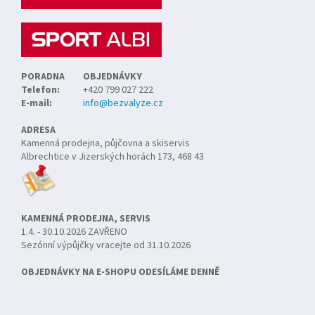
t
í
PORADNA
OBJEDNÁVKY
Telefon:
+420 799 027 222
E-mail:
info@bezvalyze.cz
ADRESA
Kamenná prodejna, půjčovna a skiservis
Albrechtice v Jizerských horách 173, 468 43
KAMENNÁ PRODEJNA, SERVIS
1.4. - 30.10.2026 ZAVŘENO
Sezónní výpůjčky vracejte od 31.10.2026
OBJEDNÁVKY NA E-SHOPU ODESÍLÁME DENNĚ