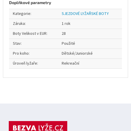
Doplňkové parametry
Kategorie
:
SJEZDOVÉ LYŽAŘSKÉ BOTY
Záruka
:
1 rok
Boty Velikost v EUR
:
28
Stav
:
Použité
Pro koho
:
Dětské/Juniorské
Úroveň lyžaře
:
Rekreační
Z
á
p
a