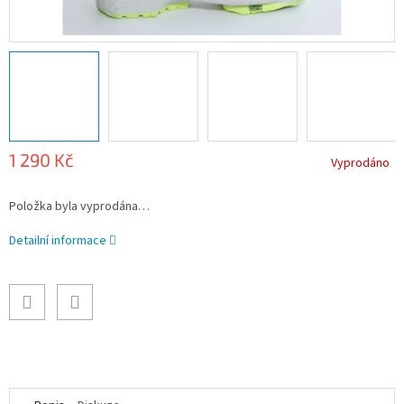
1 290 Kč
Vyprodáno
Měrná
Položka byla vyprodána…
cena:
Detailní informace