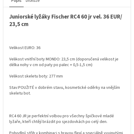
Popis
Diskuze
Juniorské lyžáky Fischer RC4 60 jr vel. 36 EUR/
23,5 cm
Velikost EURO: 36
Velikost vnitřní boty MONDO: 23,5 cm (doporučená velikost je
délka nohy v cm od paty po palec + 0,5-1,5 cm)
Velikost skeletu boty: 277 mm
Stav:POUŽITÉ v dobrém stavu, kosmetické oděrky na vnějším
skeletu bot.
RC4 60 JR je perfektní volbou pro všechny špičkové mladé
lyžaře, kteří chtějí brázdit po sjezdovkách po celý den.
Pohodlný střih v kombinaci s hravou flexí a speciálně vyvinutými