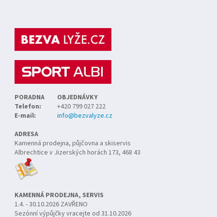
Z
á
p
a
t
í
PORADNA
OBJEDNÁVKY
Telefon:
+420 799 027 222
E-mail:
info@bezvalyze.cz
ADRESA
Kamenná prodejna, půjčovna a skiservis
Albrechtice v Jizerských horách 173, 468 43
KAMENNÁ PRODEJNA, SERVIS
1.4. - 30.10.2026 ZAVŘENO
Sezónní výpůjčky vracejte od 31.10.2026