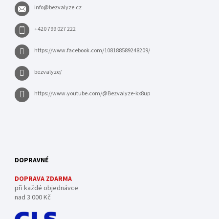
info
@
bezvalyze.cz
+420 799 027 222
https://www.facebook.com/108188589248209/
bezvalyze/
https://www.youtube.com/@Bezvalyze-kx8up
DOPRAVNÉ
DOPRAVA ZDARMA
při každé objednávce
nad 3 000 Kč