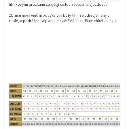
hliníkovými přezkami zaručují čistou zábavu na sjezdovce.
Zbrusu nová vnitřní botička činí boty tím, že udržuje nohy v
teple, a podrážka GripWalk maximálně usnadňuje chůzi k vleku.