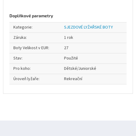
Doplňkové parametry
Kategorie
:
SJEZDOVÉ LYŽAŘSKÉ BOTY
Záruka
:
1 rok
Boty Velikost v EUR
:
27
Stav
:
Použité
Pro koho
:
Dětské/Juniorské
Úroveň lyžaře
:
Rekreační
Z
á