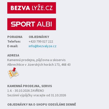
p
a
t
í
PORADNA
OBJEDNÁVKY
Telefon:
+420 799 027 222
E-mail:
info@bezvalyze.cz
ADRESA
Kamenná prodejna, půjčovna a skiservis
Albrechtice v Jizerských horách 173, 468 43
KAMENNÁ PRODEJNA, SERVIS
1.4. - 30.10.2026 ZAVŘENO
Sezónní výpůjčky vracejte od 31.10.2026
OBJEDNÁVKY NA E-SHOPU ODESÍLÁME DENNĚ