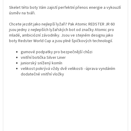
Skelet této boty Vám zajistí perfektní přenos energie a vykouzlí
úsměv na tváři.
Chcete jezdit jako nejlepší lyžaři? Pak Atomic REDSTER JR 60
jsou jedny z nejlepších lyžařských bot od značky Atomic pro
mladé, ambiciózní závodníky. Jsou ve stejném designu jako
boty Redster World Cup a jsou plné špičkových technologií.
gumové podpatky pro bezpečnější chůzi
vnitřní botička Silver Liner
juniorský snížený komín
velikost pokrývá vždy dvě velikosti - úprava vyndáním
dodatečné vnitřní vložky