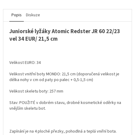
Popis
Diskuze
Juniorské lyžáky Atomic Redster JR 60 22/23
vel 34 EUR/ 21,5 cm
Velikost EURO: 34
Velikost vnitřní boty MONDO: 21,5 cm (doporučená velikost je
délka nohy v cm od paty po palec + 0,5-1,5 cm)
Velikost skeletu boty: 257 mm
Stav: POUŽITÉ v dobrém stavu, drobné kosmetické oděrky na
vnějším skeletu bot.
Zapínání je na 4 ploché přezky, pohodlná a teplá vniřní bota.