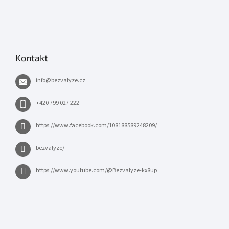
Kontakt
info
@
bezvalyze.cz
+420 799 027 222
https://www.facebook.com/108188589248209/
bezvalyze/
https://www.youtube.com/@Bezvalyze-kx8up