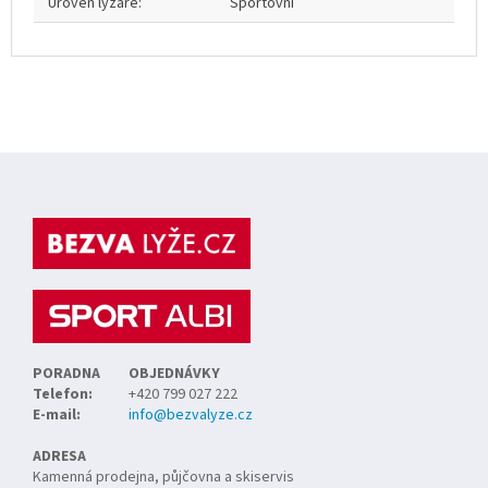
Úroveň lyžaře
:
Sportovní
Z
á
p
a
t
í
PORADNA
OBJEDNÁVKY
Telefon:
+420 799 027 222
E-mail:
info@bezvalyze.cz
ADRESA
Kamenná prodejna, půjčovna a skiservis