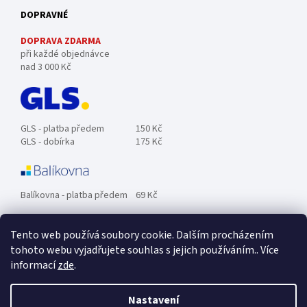
DOPRAVNÉ
DOPRAVA ZDARMA
při každé objednávce
nad 3 000 Kč
GLS - platba předem
150 Kč
GLS - dobírka
175 Kč
Balíkovna - platba předem
69 Kč
Tento web používá soubory cookie. Dalším procházením
Zásilkovna - platba předem
89 Kč
tohoto webu vyjadřujete souhlas s jejich používáním.. Více
informací
zde
.
Osobní odběr ZDARMA.
Nastavení