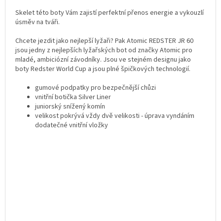
Skelet této boty Vám zajistí perfektní přenos energie a vykouzlí
úsměv na tváři.
Chcete jezdit jako nejlepší lyžaři? Pak Atomic REDSTER JR 60
jsou jedny z nejlepších lyžařských bot od značky Atomic pro
mladé, ambiciózní závodníky. Jsou ve stejném designu jako
boty Redster World Cup a jsou plné špičkových technologií.
gumové podpatky pro bezpečnější chůzi
vnitřní botička Silver Liner
juniorský snížený komín
velikost pokrývá vždy dvě velikosti - úprava vyndáním
dodatečné vnitřní vložky