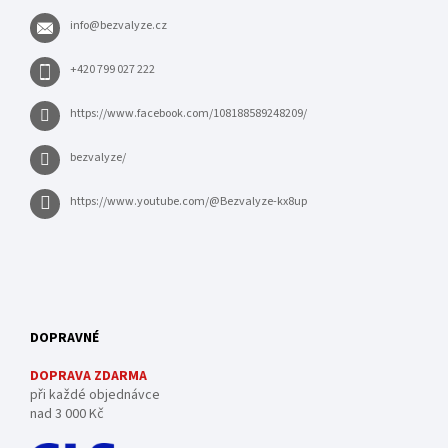
info
@
bezvalyze.cz
+420 799 027 222
https://www.facebook.com/108188589248209/
bezvalyze/
https://www.youtube.com/@Bezvalyze-kx8up
DOPRAVNÉ
DOPRAVA ZDARMA
při každé objednávce
nad 3 000 Kč