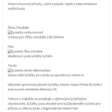
4 micro kovové přezky, velcro pásek, teplá a nepromokavá
vnitřní bota.
Šírka Chodidla
Určeno pro šířku chodidla 100-103mm
Flex
Ideální pro pokročilého lyžaře
Terén
Univerzální lyžařky pro jízdu na sjezdovce i mimo ni
Výkonné sportovní pánské lyžařky Atomic Hawx Prime R110 M s
tvarovacím skeletem Memory fit.
Tuhost a stabilita se potýkají s výbornými lyžařskými
vlastnostmi, lyžařky jsou vhodné pro každodenního lyžaře pro
přímou a citlivou jízdu s legendárním Hawx Feel.