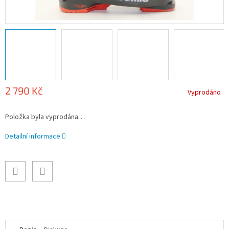
2 790 Kč
Vyprodáno
Měrná
Položka byla vyprodána…
cena:
Detailní informace