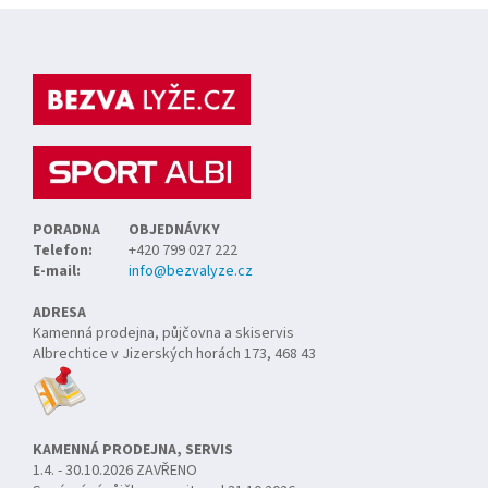
Z
á
p
a
t
í
PORADNA
OBJEDNÁVKY
Telefon:
+420 799 027 222
E-mail:
info@bezvalyze.cz
ADRESA
Kamenná prodejna, půjčovna a skiservis
Albrechtice v Jizerských horách 173, 468 43
KAMENNÁ PRODEJNA, SERVIS
1.4. - 30.10.2026 ZAVŘENO