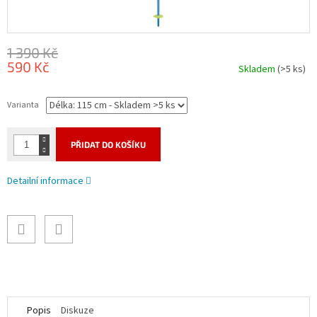
1 390 Kč
590 Kč
Skladem
(>5 ks)
Měrná
cena:
Varianta
PŘIDAT DO KOŠÍKU
Detailní informace
Popis
Diskuze