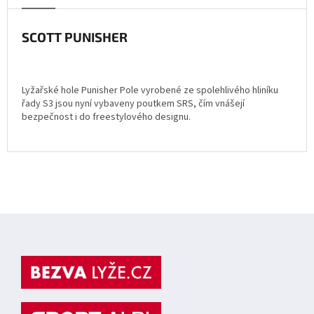
SCOTT PUNISHER
Lyžařské hole Punisher Pole vyrobené ze spolehlivého hliníku
řady S3 jsou nyní vybaveny poutkem SRS, čím vnášejí
bezpečnost i do freestylového designu.
Z
á
p
a
t
í