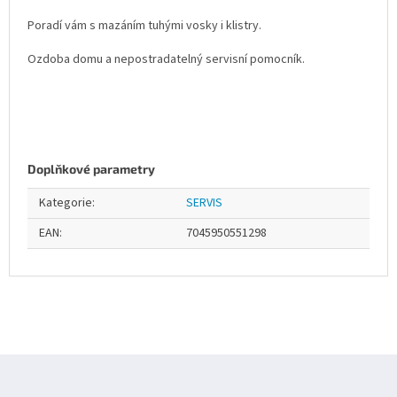
Poradí vám s mazáním tuhými vosky i klistry.
Ozdoba domu a nepostradatelný servisní pomocník.
Doplňkové parametry
Kategorie
:
SERVIS
EAN
:
7045950551298
Z
á