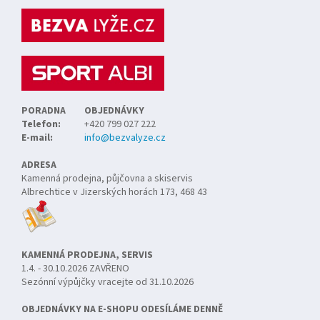
p
a
t
í
PORADNA
OBJEDNÁVKY
Telefon:
+420 799 027 222
E-mail:
info@bezvalyze.cz
ADRESA
Kamenná prodejna, půjčovna a skiservis
Albrechtice v Jizerských horách 173, 468 43
KAMENNÁ PRODEJNA, SERVIS
1.4. - 30.10.2026 ZAVŘENO
Sezónní výpůjčky vracejte od 31.10.2026
OBJEDNÁVKY NA E-SHOPU ODESÍLÁME DENNĚ