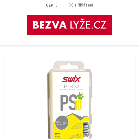
Přejít
CZK
Přihlášení
na
obsah