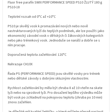
Fluor free parafín SWIX PERFORMANCE SPEED PS10 ŽLUTÝ 180 g
PS10-18
Teplotní rozsah od 0°C až +10°C
PS10 je skvělý vosk k promazávání nových nebo nově
nastrukturovaných lyží do teplých podmínek, ale lze použít i jako
ekonomický závodní vosk v dětských či žákovských kategoriích
nebo jako tréninkový vosk. Jednoduše se nanáší a dobře se s
ním pracuje.
Doporučená teplota zažehlování: 120°C
Nahrazuje CH10X
Řada PS (PERFORMANCE SPEED) jsou skvělé vosky pro trénink
nebo dětské závody s dobrými skluznými vlastnostmi.
Rychlost zažehlování by měla být zhruba 8 až 10 vteřin na skate
lyži nebo na sjezdové lyži. Pro dosažení lepšího výsledku může
být vosk po zchladnutí na pokojovou teplotu (zhruba po 10 min)
znovu zažehlen.
Je důležité mít kvalitní žehličku, u které můžete přesně nastavit