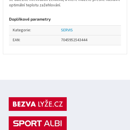
optimální teplotu zažehlování.
Doplňkové parametry
Kategorie
:
SERVIS
EAN
:
7045952543444
Z
á
p
a
t
í