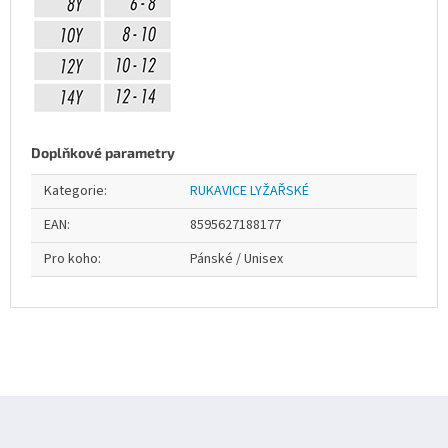
Doplňkové parametry
Kategorie
:
RUKAVICE LYŽAŘSKÉ
EAN
:
8595627188177
Pro koho
:
Pánské / Unisex
Z
á