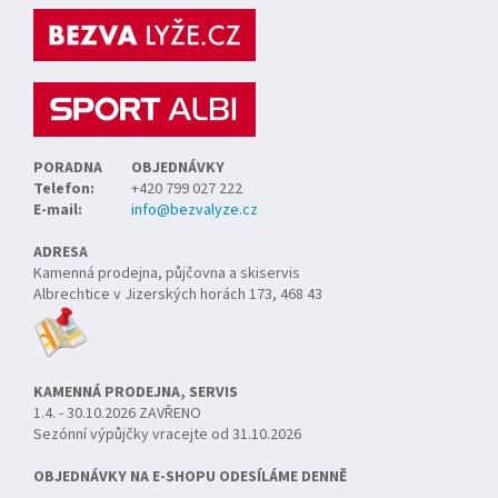
p
a
t
í
PORADNA
OBJEDNÁVKY
Telefon:
+420 799 027 222
E-mail:
info@bezvalyze.cz
ADRESA
Kamenná prodejna, půjčovna a skiservis
Albrechtice v Jizerských horách 173, 468 43
KAMENNÁ PRODEJNA, SERVIS
1.4. - 30.10.2026 ZAVŘENO
Sezónní výpůjčky vracejte od 31.10.2026
OBJEDNÁVKY NA E-SHOPU ODESÍLÁME DENNĚ