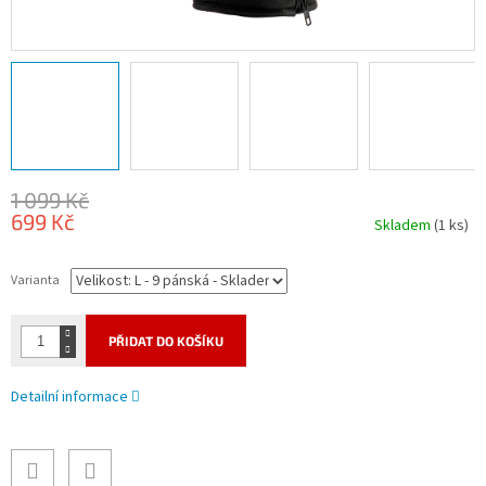
1 099 Kč
699 Kč
Skladem
(1 ks)
Měrná
cena:
Varianta
PŘIDAT DO KOŠÍKU
Detailní informace