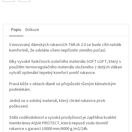
Popis
Diskuze
V inovovaný dámských rukavicích TARJA 2.0 se bude cítit natolik
komfortně, že odoláte všem nepřízním zimního počasí.
Díky vysoké funkčnosti izolačního materiálu SOFT LOFT, který s
použitím termoregulačního materiálu složeného z dutých vláken
vytváří optimální tepelný komfort uvnitř rukavice.
Pravá kůže v oblasti dlaně se přizpůsobí různým klimatickým
podmínkám.
Jedná se o odolný materiál, který chrání rukavice proti
poškození.
Stálá voděodolnost a vysoká prodyšnost je zajištěna kvalitní
membránou AQUA PROTECT, která nepustí vodu dovnitř
rukavice s garancí 10000 mm/6000 g/m2/24h.