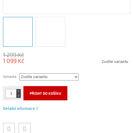
1 299 Kč
1 099 Kč
Zvolte variantu
Měrná
cena:
Varianta
PŘIDAT DO KOŠÍKU
Detailní informace