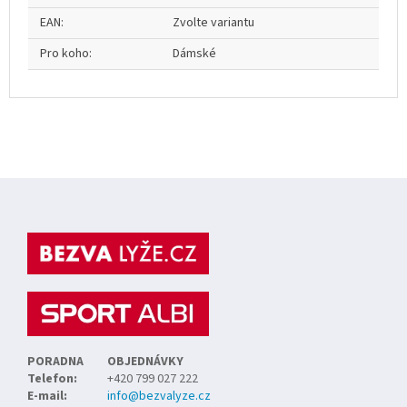
EAN
:
Zvolte variantu
Pro koho
:
Dámské
Z
á
p
a
t
í
PORADNA
OBJEDNÁVKY
Telefon:
+420 799 027 222
E-mail:
info@bezvalyze.cz