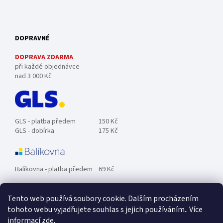
DOPRAVNÉ
DOPRAVA ZDARMA
při každé objednávce
nad 3 000 Kč
GLS - platba předem
150 Kč
GLS - dobírka
175 Kč
Balíkovna - platba předem
69 Kč
Tento web používá soubory cookie. Dalším procházením
Zásilkovna - platba předem
89 Kč
tohoto webu vyjadřujete souhlas s jejich používáním.. Více
informací
zde
.