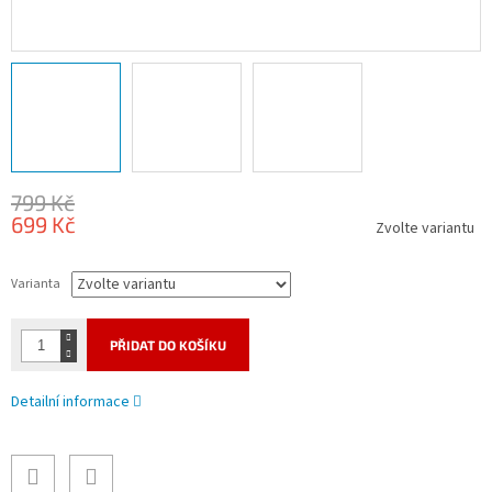
799 Kč
699 Kč
Zvolte variantu
Měrná
cena:
Varianta
PŘIDAT DO KOŠÍKU
Detailní informace