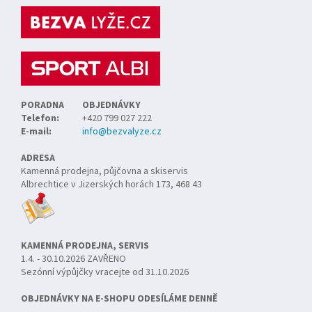
p
a
t
í
PORADNA
OBJEDNÁVKY
Telefon:
+420 799 027 222
E-mail:
info@bezvalyze.cz
ADRESA
Kamenná prodejna, půjčovna a skiservis
Albrechtice v Jizerských horách 173, 468 43
KAMENNÁ PRODEJNA, SERVIS
1.4. - 30.10.2026 ZAVŘENO
Sezónní výpůjčky vracejte od 31.10.2026
OBJEDNÁVKY NA E-SHOPU ODESÍLÁME DENNĚ