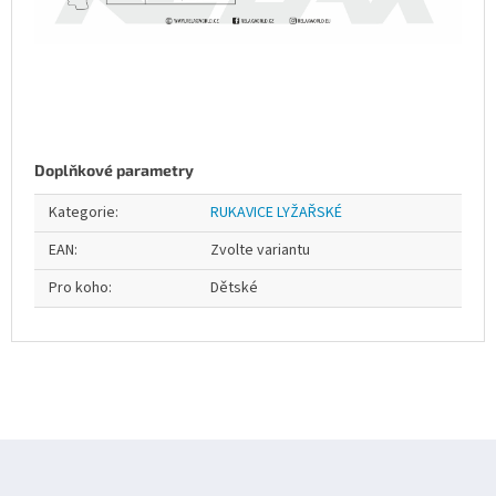
Doplňkové parametry
Kategorie
:
RUKAVICE LYŽAŘSKÉ
EAN
:
Zvolte variantu
Pro koho
:
Dětské
Z
á