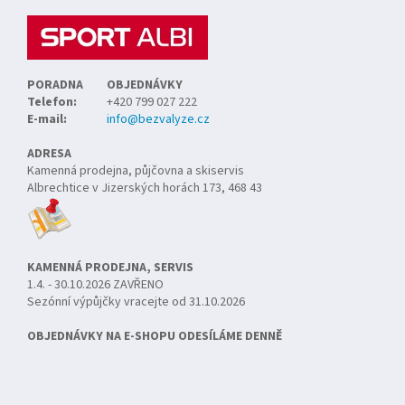
í
PORADNA
OBJEDNÁVKY
Telefon:
+420 799 027 222
E-mail:
info@bezvalyze.cz
ADRESA
Kamenná prodejna, půjčovna a skiservis
Albrechtice v Jizerských horách 173, 468 43
KAMENNÁ PRODEJNA, SERVIS
1.4. - 30.10.2026 ZAVŘENO
Sezónní výpůjčky vracejte od 31.10.2026
OBJEDNÁVKY NA E-SHOPU ODESÍLÁME DENNĚ