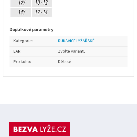
Doplňkové parametry
Kategorie
:
RUKAVICE LYŽAŘSKÉ
EAN
:
Zvolte variantu
Pro koho
:
Dětské
Z
á
p
a
t