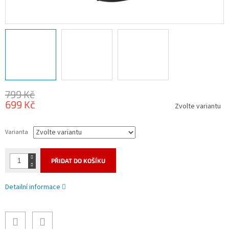
799 Kč
699 Kč
Zvolte variantu
Měrná
cena:
Varianta
PŘIDAT DO KOŠÍKU
Detailní informace