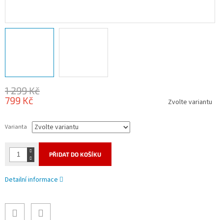
1 299 Kč
799 Kč
Zvolte variantu
Měrná
cena:
Varianta
PŘIDAT DO KOŠÍKU
Detailní informace