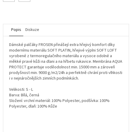
Popis
Diskuze
Dámské palčáky FROSEN přinášejí extra hřejivý komfort díky
modernímu materiálu SOFT PLATIN, hřejivé výplni SOFT LOFT
vyrobené z termoregulačního materiálu a vysoce odolné a
měkké pravé kůži na dlani a na hřbetu rukavice. Membrána AQUA
PROTECT garantuje voděodolnost min. 15000 mm a zároveň
prodyšnost min. 9000 g/m2/24h a perfektně chrání proti vlhkosti
i v nejnáročnějších zimních podmínkách.
Velikosti: S - L
Barva: Bílá, černá
Složení: vrchní materiál: 100% Polyester, podšívka: 100%
Polyester, dlaň: 100% Kůže