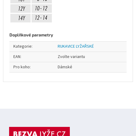
Doplňkové parametry
Kategorie
:
RUKAVICE LYŽAŘSKÉ
EAN
:
Zvolte variantu
Pro koho
:
Dámské
Z
á
p
a