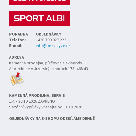
t
í
PORADNA
OBJEDNÁVKY
Telefon:
+420 799 027 222
E-mail:
info@bezvalyze.cz
ADRESA
Kamenná prodejna, půjčovna a skiservis
Albrechtice v Jizerských horách 173, 468 43
KAMENNÁ PRODEJNA, SERVIS
1.4. - 30.10.2026 ZAVŘENO
Sezónní výpůjčky vracejte od 31.10.2026
OBJEDNÁVKY NA E-SHOPU ODESÍLÁME DENNĚ