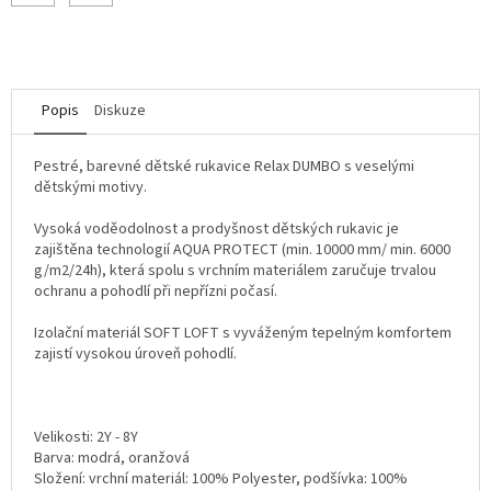
Popis
Diskuze
Pestré, barevné dětské rukavice Relax DUMBO s veselými
dětskými motivy.
Vysoká voděodolnost a prodyšnost dětských rukavic je
zajištěna technologií AQUA PROTECT (min. 10000 mm/ min. 6000
g/m2/24h), která spolu s vrchním materiálem zaručuje trvalou
ochranu a pohodlí při nepřízni počasí.
Izolační materiál SOFT LOFT s vyváženým tepelným komfortem
zajistí vysokou úroveň pohodlí.
Velikosti: 2Y - 8Y
Barva: modrá, oranžová
Složení: vrchní materiál: 100% Polyester, podšívka: 100%