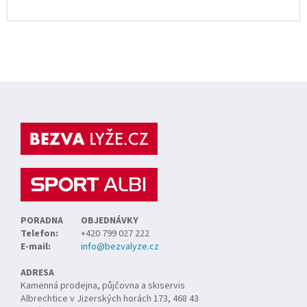
Z
á
p
a
t
í
PORADNA
OBJEDNÁVKY
Telefon:
+420 799 027 222
E-mail:
info@bezvalyze.cz
ADRESA
Kamenná prodejna, půjčovna a skiservis
Albrechtice v Jizerských horách 173, 468 43