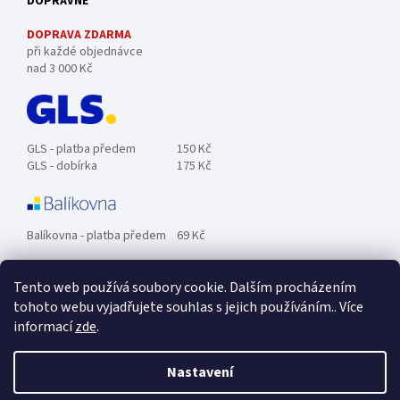
DOPRAVNÉ
DOPRAVA ZDARMA
při každé objednávce
nad 3 000 Kč
GLS - platba předem
150 Kč
GLS - dobírka
175 Kč
Balíkovna - platba předem
69 Kč
Tento web používá soubory cookie. Dalším procházením
Zásilkovna - platba předem
89 Kč
tohoto webu vyjadřujete souhlas s jejich používáním.. Více
informací
zde
.
Osobní odběr ZDARMA.
Nastavení