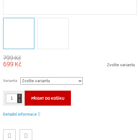
799 Kč
699 Kč
Zvolte variantu
Měrná
cena:
Varianta
PŘIDAT DO KOŠÍKU
Detailní informace