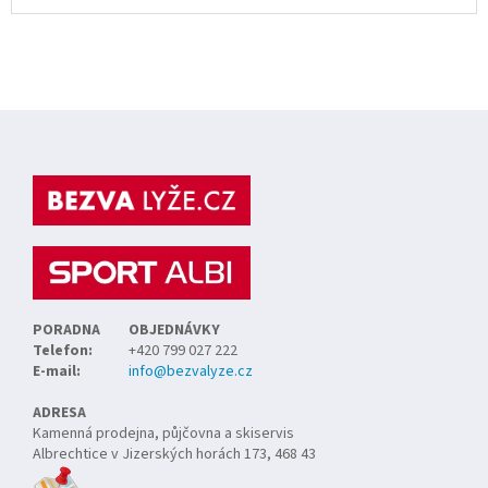
Z
á
p
a
t
í
PORADNA
OBJEDNÁVKY
Telefon:
+420 799 027 222
E-mail:
info@bezvalyze.cz
ADRESA
Kamenná prodejna, půjčovna a skiservis
Albrechtice v Jizerských horách 173, 468 43