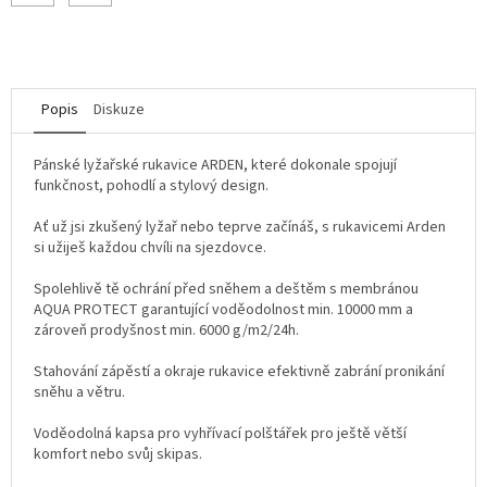
Popis
Diskuze
Pánské lyžařské rukavice ARDEN, které dokonale spojují
funkčnost, pohodlí a stylový design.
Ať už jsi zkušený lyžař nebo teprve začínáš, s rukavicemi Arden
si užiješ každou chvíli na sjezdovce.
Spolehlivě tě ochrání před sněhem a deštěm s membránou
AQUA PROTECT garantující voděodolnost min. 10000 mm a
zároveň prodyšnost min. 6000 g/m2/24h.
Stahování zápěstí a okraje rukavice efektivně zabrání pronikání
sněhu a větru.
Voděodolná kapsa pro vyhřívací polštářek pro ještě větší
komfort nebo svůj skipas.