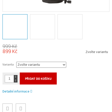
999 Kč
899 Kč
Zvolte variantu
Měrná
cena:
Varianta
PŘIDAT DO KOŠÍKU
Detailní informace