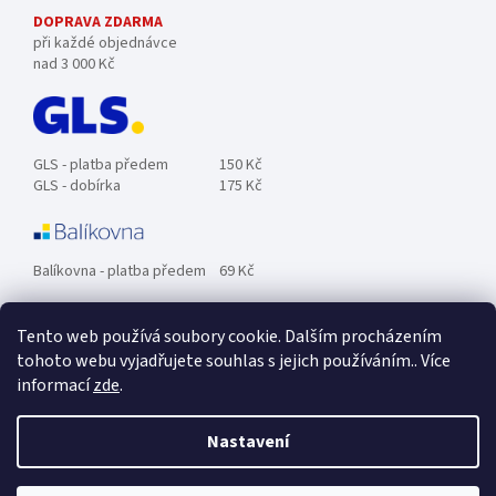
DOPRAVA ZDARMA
při každé objednávce
nad 3 000 Kč
GLS - platba předem
150 Kč
GLS - dobírka
175 Kč
Balíkovna - platba předem
69 Kč
Tento web používá soubory cookie. Dalším procházením
Zásilkovna - platba předem
89 Kč
tohoto webu vyjadřujete souhlas s jejich používáním.. Více
informací
zde
.
Osobní odběr ZDARMA.
Nastavení