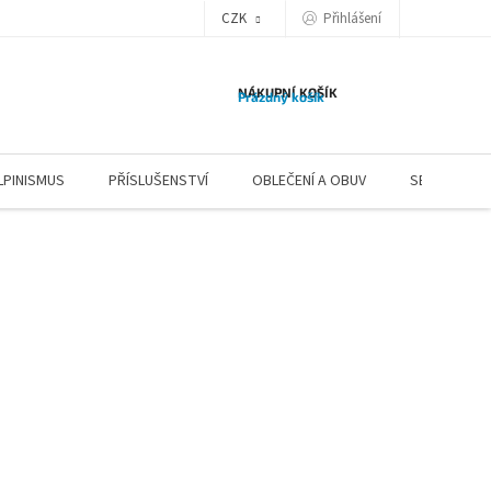
CZK
Přihlášení
NÁKUPNÍ KOŠÍK
Prázdný košík
LPINISMUS
PŘÍSLUŠENSTVÍ
OBLEČENÍ A OBUV
SERVIS