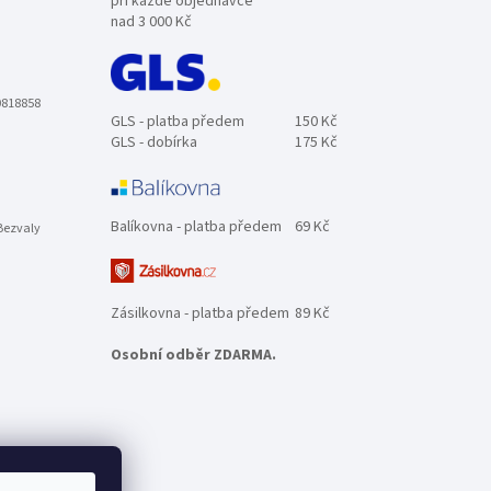
při každé objednávce
nad 3 000 Kč
0818858
GLS - platba předem
150 Kč
GLS - dobírka
175 Kč
Balíkovna - platba předem
69 Kč
Bezvaly
Zásilkovna - platba předem
89 Kč
Osobní odběr ZDARMA.