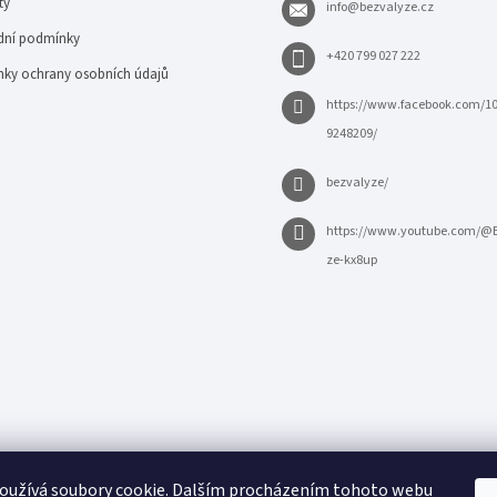
ty
info
@
bezvalyze.cz
ní podmínky
+420 799 027 222
ky ochrany osobních údajů
https://www.facebook.com/1
9248209/
bezvalyze/
https://www.youtube.com/@
ze-kx8up
oužívá soubory cookie. Dalším procházením tohoto webu