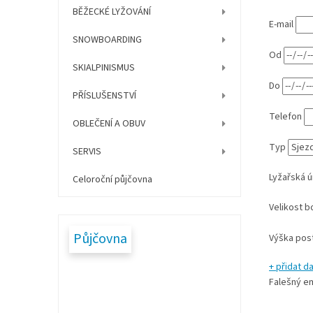
í
BĚŽECKÉ LYŽOVÁNÍ
p
E-mail
a
SNOWBOARDING
n
Od
e
SKIALPINISMUS
l
Do
PŘÍSLUŠENSTVÍ
Telefon
OBLEČENÍ A OBUV
Typ
SERVIS
Lyžařská 
Celoroční půjčovna
Velikost 
Půjčovna
Výška pos
+ přidat da
Falešný em