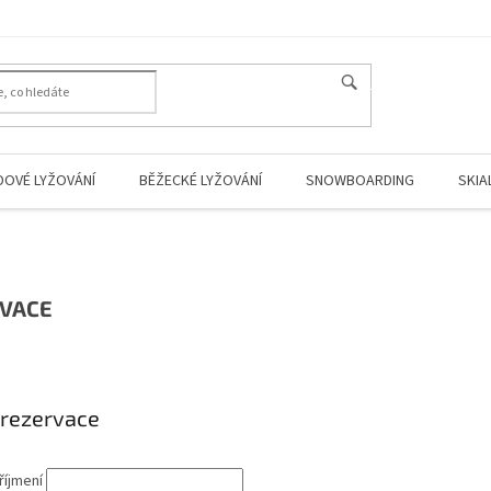
HLEDAT
DOVÉ LYŽOVÁNÍ
BĚŽECKÉ LYŽOVÁNÍ
SNOWBOARDING
SKIA
VACE
 rezervace
říjmení