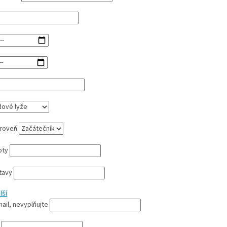
úroveň
boty
tavy
lší
ail, nevyplňujte