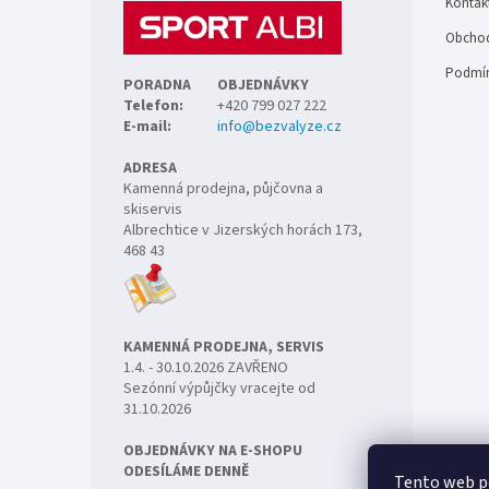
Kontak
í
Obchod
Podmín
PORADNA
OBJEDNÁVKY
Telefon:
+420 799 027 222
E-mail:
info@bezvalyze.cz
ADRESA
Kamenná prodejna, půjčovna a
skiservis
Albrechtice v Jizerských horách 173,
468 43
KAMENNÁ PRODEJNA, SERVIS
1.4. - 30.10.2026 ZAVŘENO
Sezónní výpůjčky vracejte od
31.10.2026
OBJEDNÁVKY NA E-SHOPU
ODESÍLÁME DENNĚ
Tento web p