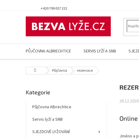
Přejít
na
+420 799 027 222
obsah
PŮJČOVNA ALBRECHTICE
SERVIS LYŽÍ A SNB
SJEZ
Domů
Půjčovna
rezervace
P
REZER
Přeskočit
Kategorie
o
kategorie
s
26.12.2020
t
Půjčovna Albrechtice
r
Online
Servis lyží a SNB
a
n
SJEZDOVÉ LYŽOVÁNÍ
n
Jméno a p