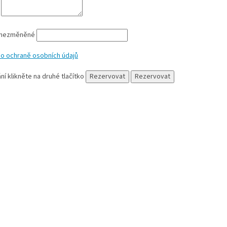
a
 nezměněné
 o ochraně osobních údajů
ní klikněte na druhé tlačítko
Rezervovat
Rezervovat