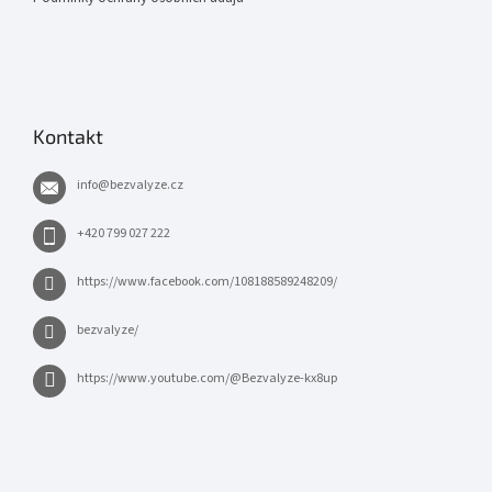
Kontakt
info
@
bezvalyze.cz
+420 799 027 222
https://www.facebook.com/108188589248209/
bezvalyze/
https://www.youtube.com/@Bezvalyze-kx8up