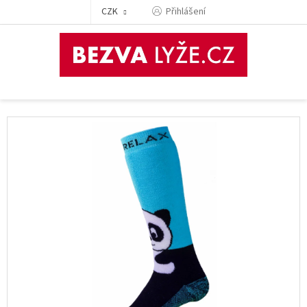
Přejít
CZK
Přihlášení
na
obsah