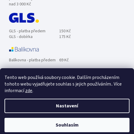
nad 3 000 Kč
GLS - platba předem
150 Kč
GLS - dobírka
175 Kč
Balíkovna - platba předem
69 Kč
Tento web používá soubory cookie. Dalším procházením
Zásilkovna - platba předem
89 Kč
tohoto webu vyjadřujete souhlas s jejich používáním.. Více
informací
zde
.
Osobní odběr ZDARMA.
Nastavení
Souhlasím