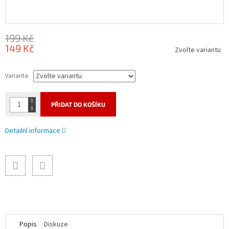
199 Kč
149 Kč
Zvolte variantu
Měrná
cena:
Varianta
PŘIDAT DO KOŠÍKU
Detailní informace
Popis
Diskuze