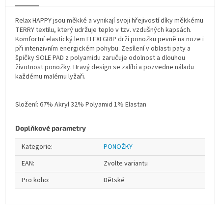
Relax HAPPY jsou měkké a vynikají svoji hřejivostí díky měkkému
TERRY textilu, který udržuje teplo v tzv. vzdušných kapsách.
Komfortní elastický lem FLEXI GRIP drží ponožku pevně na noze i
při intenzivním energickém pohybu. Zesílení v oblasti paty a
špičky SOLE PAD z polyamidu zaručuje odolnost a dlouhou
životnost ponožky. Hravý design se zalíbí a pozvedne náladu
každému malému lyžaři.
Složení: 67% Akryl 32% Polyamid 1% Elastan
Doplňkové parametry
Kategorie
:
PONOŽKY
EAN
:
Zvolte variantu
Pro koho
:
Dětské