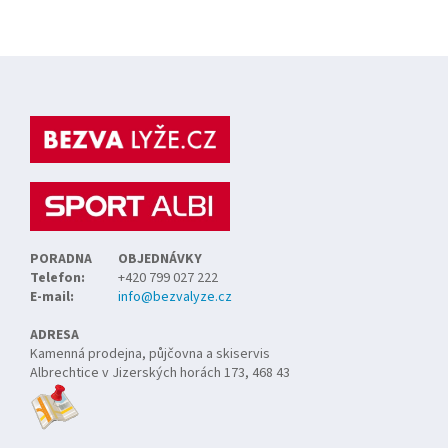
Z
á
p
a
t
í
PORADNA
OBJEDNÁVKY
Telefon:
+420 799 027 222
E-mail:
info@bezvalyze.cz
ADRESA
Kamenná prodejna, půjčovna a skiservis
Albrechtice v Jizerských horách 173, 468 43