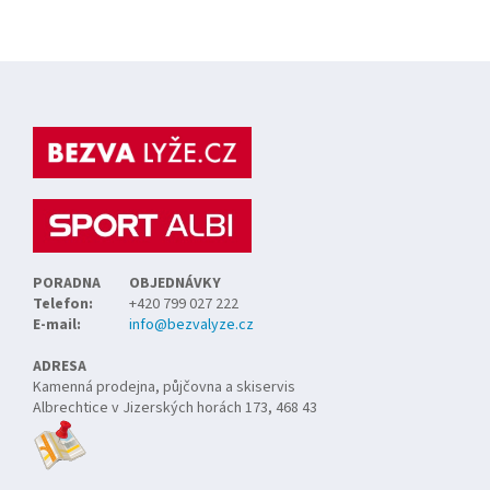
Z
á
p
a
t
í
PORADNA
OBJEDNÁVKY
Telefon:
+420 799 027 222
E-mail:
info@bezvalyze.cz
ADRESA
Kamenná prodejna, půjčovna a skiservis
Albrechtice v Jizerských horách 173, 468 43