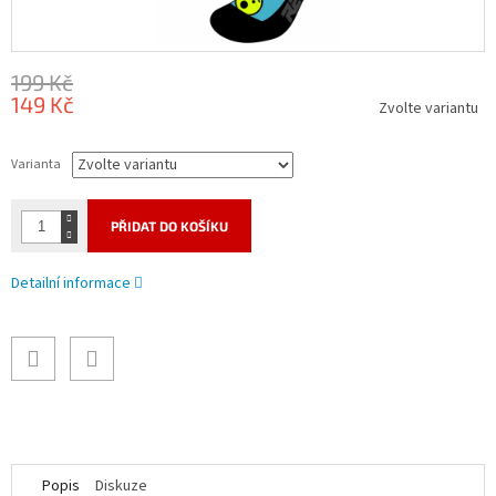
199 Kč
149 Kč
Zvolte variantu
Měrná
cena:
Varianta
PŘIDAT DO KOŠÍKU
Detailní informace
Popis
Diskuze