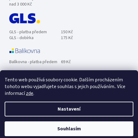
nad 3 000 Kč
GLS - platba předem
150 Kč
GLS - dobírka
175 Kč
Balíkovna - platba předem
69 Kč
Tento web používá soubory cookie. Dalším procházením
Zásilkovna - platba předem
89 Kč
tohoto webu vyjadřujete souhlas s jejich používáním.. Více
informací
zde
.
Osobní odběr ZDARMA.
Nastavení
Souhlasím