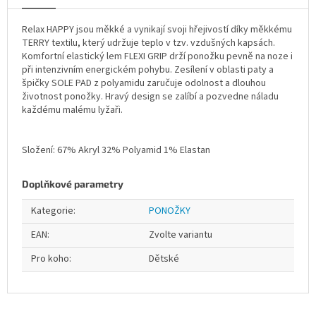
Relax HAPPY jsou měkké a vynikají svoji hřejivostí díky měkkému
TERRY textilu, který udržuje teplo v tzv. vzdušných kapsách.
Komfortní elastický lem FLEXI GRIP drží ponožku pevně na noze i
při intenzivním energickém pohybu. Zesílení v oblasti paty a
špičky SOLE PAD z polyamidu zaručuje odolnost a dlouhou
životnost ponožky. Hravý design se zalíbí a pozvedne náladu
každému malému lyžaři.
Složení: 67% Akryl 32% Polyamid 1% Elastan
Doplňkové parametry
Kategorie
:
PONOŽKY
EAN
:
Zvolte variantu
Pro koho
:
Dětské