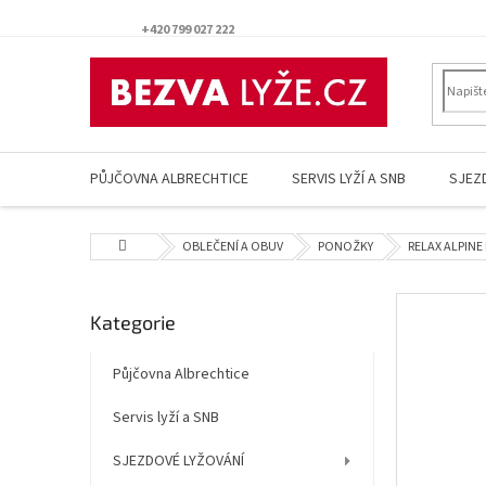
Přejít
na
+420 799 027 222
obsah
PŮJČOVNA ALBRECHTICE
SERVIS LYŽÍ A SNB
SJEZ
Domů
OBLEČENÍ A OBUV
PONOŽKY
RELAX ALPINE
P
Přeskočit
Kategorie
o
kategorie
s
t
Půjčovna Albrechtice
r
Servis lyží a SNB
a
n
SJEZDOVÉ LYŽOVÁNÍ
n