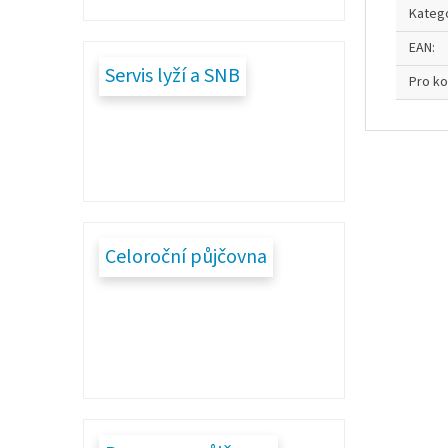
Kateg
EAN
:
Servis lyží a SNB
Pro k
Celoroční půjčovna