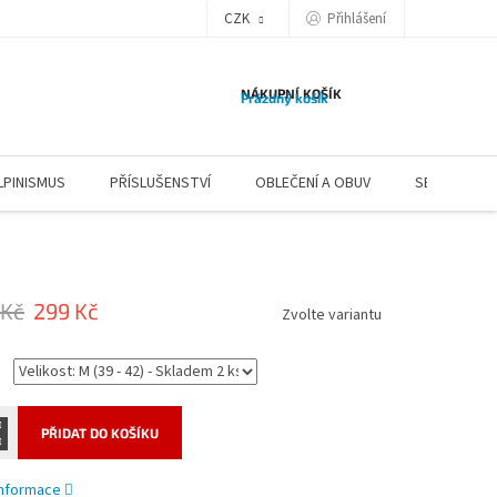
CZK
Přihlášení
NÁKUPNÍ KOŠÍK
Prázdný košík
LPINISMUS
PŘÍSLUŠENSTVÍ
OBLEČENÍ A OBUV
SERVIS
 Kč
299 Kč
Zvolte variantu
PŘIDAT DO KOŠÍKU
 informace