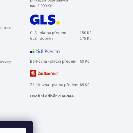
při každé objednávce
nad 3 000 Kč
0818858
GLS - platba předem
150 Kč
GLS - dobírka
175 Kč
Balíkovna - platba předem
69 Kč
Bezvaly
Zásilkovna - platba předem
89 Kč
Osobní odběr ZDARMA.