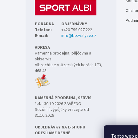
Kontak
í
Obchod
Podmín
PORADNA
OBJEDNÁVKY
Telefon:
+420 799 027 222
E-mail:
info@bezvalyze.cz
ADRESA
Kamenná prodejna, půjčovna a
skiservis
Albrechtice v Jizerských horách 173,
468 43
KAMENNÁ PRODEJNA, SERVIS
1.4. - 30.10.2026 ZAVŘENO
Sezónní výpůjčky vracejte od
31.10.2026
OBJEDNÁVKY NA E-SHOPU
ODESÍLÁME DENNĚ
Tento web p