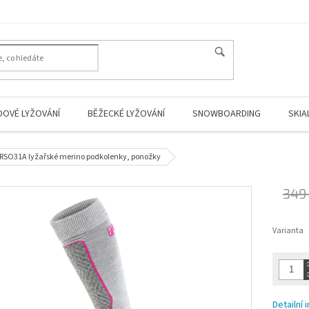
HLEDAT
DOVÉ LYŽOVÁNÍ
BĚŽECKÉ LYŽOVÁNÍ
SNOWBOARDING
SKIA
 RSO31A lyžařské merino podkolenky, ponožky
349
Měrná
cena:
Varianta
Detailní