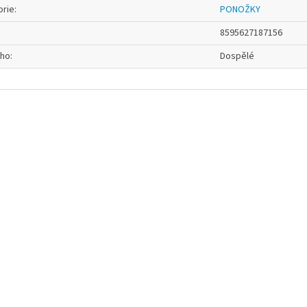
orie
:
PONOŽKY
8595627187156
oho
:
Dospělé