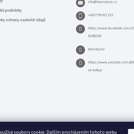
ty
info
@
bezvalyze.cz
ní podmínky
+420 799 027 222
ky ochrany osobních údajů
https://www.facebook.com/1
9248209/
bezvalyze/
https://www.youtube.com/@
ze-kx8up
oužívá soubory cookie. Dalším procházením tohoto webu