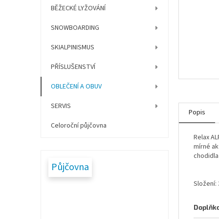
í
BĚŽECKÉ LYŽOVÁNÍ
p
a
SNOWBOARDING
n
e
SKIALPINISMUS
l
PŘÍSLUŠENSTVÍ
OBLEČENÍ A OBUV
SERVIS
Popis
Celoroční půjčovna
Relax AL
mírné ak
chodidla
Půjčovna
Složení:
Doplňk