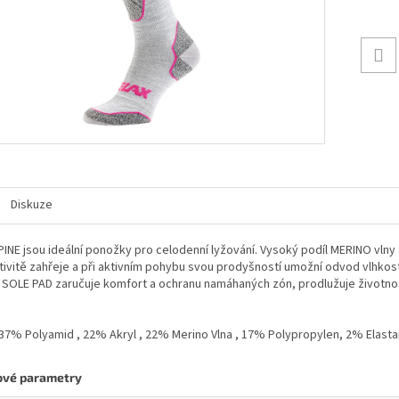
Diskuze
PINE jsou ideální ponožky pro celodenní lyžování. Vysoký podíl MERINO vlny 
tivitě zahřeje a při aktivním pohybu svou prodyšností umožní odvod vlhkosti
 SOLE PAD zaručuje komfort a ochranu namáhaných zón, prodlužuje životno
 37% Polyamid , 22% Akryl , 22% Merino Vlna , 17% Polypropylen, 2% Elasta
ové parametry