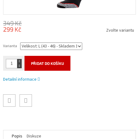
349 Kč
299 Kč
Zvolte variantu
Měrná
cena:
Varianta
PŘIDAT DO KOŠÍKU
Detailní informace
Popis
Diskuze