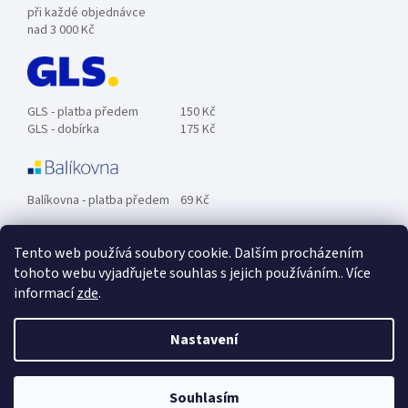
při každé objednávce
nad 3 000 Kč
GLS - platba předem
150 Kč
GLS - dobírka
175 Kč
Balíkovna - platba předem
69 Kč
Tento web používá soubory cookie. Dalším procházením
Zásilkovna - platba předem
89 Kč
tohoto webu vyjadřujete souhlas s jejich používáním.. Více
informací
zde
.
Osobní odběr ZDARMA.
Nastavení
Souhlasím