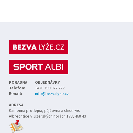
Z
á
p
a
t
í
PORADNA
OBJEDNÁVKY
Telefon:
+420 799 027 222
E-mail:
info@bezvalyze.cz
ADRESA
Kamenná prodejna, půjčovna a skiservis
Albrechtice v Jizerských horách 173, 468 43