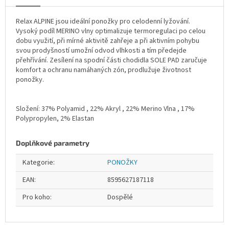
Relax ALPINE jsou ideální ponožky pro celodenní lyžování.
Vysoký podíl MERINO vlny optimalizuje termoregulaci po celou
dobu využití, při mírné aktivitě zahřeje a při aktivním pohybu
svou prodyšností umožní odvod vlhkosti a tím předejde
přehřívání. Zesílení na spodní části chodidla SOLE PAD zaručuje
komfort a ochranu namáhaných zón, prodlužuje životnost
ponožky.
Složení: 37% Polyamid , 22% Akryl , 22% Merino Vlna , 17%
Polypropylen, 2% Elastan
Doplňkové parametry
Kategorie
:
PONOŽKY
EAN
:
8595627187118
Pro koho
:
Dospělé