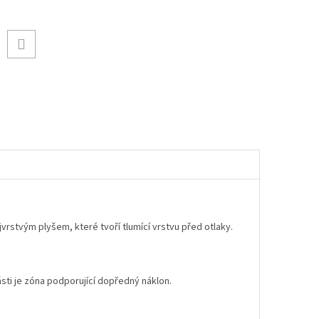
vrstvým plyšem, které tvoří tlumící vrstvu před otlaky.
ásti je zóna podporující dopředný náklon.