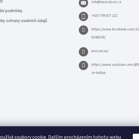
ty
info
@
bezvalyze.cz
ní podmínky
+420 799 027 222
ky ochrany osobních údajů
https://www.facebook.com/1
9248209/
bezvalyze/
https://www.youtube.com/@
ze-kx8up
oužívá soubory cookie. Dalším procházením tohoto webu