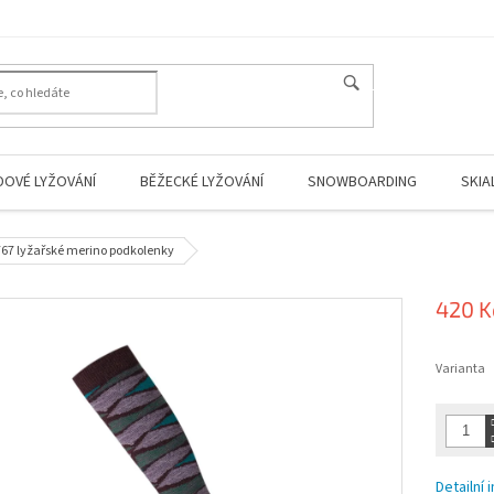
HLEDAT
DOVÉ LYŽOVÁNÍ
BĚŽECKÉ LYŽOVÁNÍ
SNOWBOARDING
SKIA
67 lyžařské merino podkolenky
420 K
Měrná
cena:
Varianta
Detailní