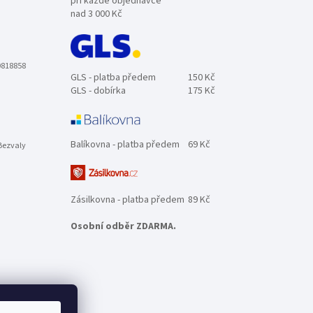
při každé objednávce
nad 3 000 Kč
0818858
GLS - platba předem
150 Kč
GLS - dobírka
175 Kč
Balíkovna - platba předem
69 Kč
Bezvaly
Zásilkovna - platba předem
89 Kč
Osobní odběr ZDARMA.