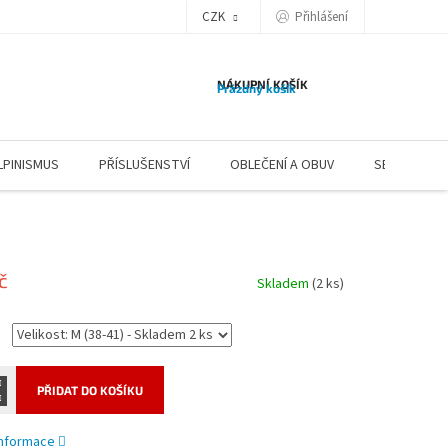
CZK
Přihlášení
NÁKUPNÍ KOŠÍK
Prázdný košík
LPINISMUS
PŘÍSLUŠENSTVÍ
OBLEČENÍ A OBUV
SERVIS
č
Skladem
(2 ks)
PŘIDAT DO KOŠÍKU
 informace