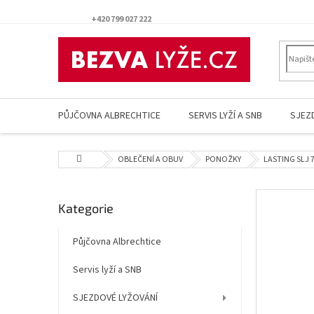
Přejít
na
+420 799 027 222
obsah
PŮJČOVNA ALBRECHTICE
SERVIS LYŽÍ A SNB
SJEZ
Domů
OBLEČENÍ A OBUV
PONOŽKY
LASTING SLJ 7
P
Přeskočit
Kategorie
o
kategorie
s
t
Půjčovna Albrechtice
r
Servis lyží a SNB
a
n
SJEZDOVÉ LYŽOVÁNÍ
n