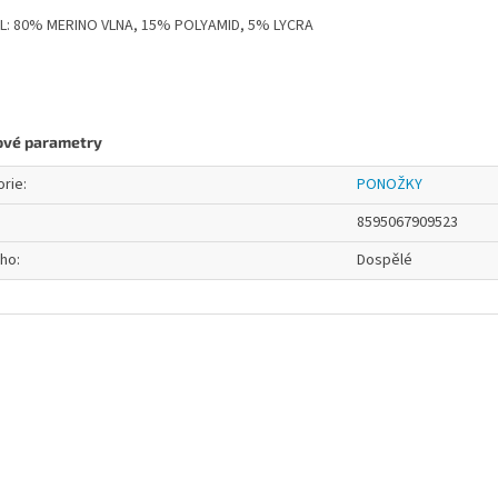
L: 80% MERINO VLNA, 15% POLYAMID, 5% LYCRA
ové parametry
orie
:
PONOŽKY
8595067909523
oho
:
Dospělé