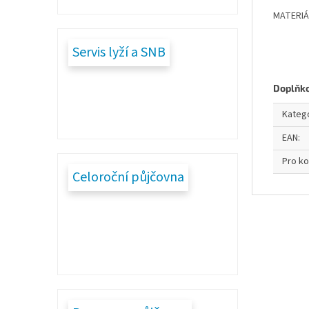
MATERIÁ
Servis lyží a SNB
Doplňk
Kateg
EAN
:
Pro k
Celoroční půjčovna