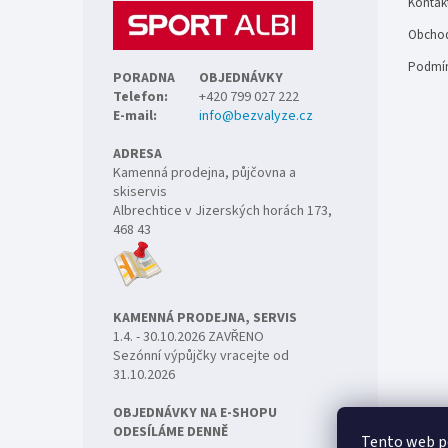
Kontak
í
Obchod
Podmín
PORADNA
OBJEDNÁVKY
Telefon:
+420 799 027 222
E-mail:
info@bezvalyze.cz
ADRESA
Kamenná prodejna, půjčovna a
skiservis
Albrechtice v Jizerských horách 173,
468 43
KAMENNÁ PRODEJNA, SERVIS
1.4. - 30.10.2026 ZAVŘENO
Sezónní výpůjčky vracejte od
31.10.2026
OBJEDNÁVKY NA E-SHOPU
ODESÍLÁME DENNĚ
Tento web p