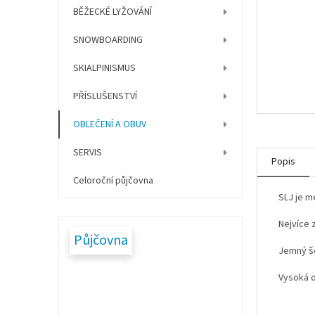
í
BĚŽECKÉ LYŽOVÁNÍ
p
a
SNOWBOARDING
n
e
SKIALPINISMUS
l
PŘÍSLUŠENSTVÍ
OBLEČENÍ A OBUV
SERVIS
Popis
Celoroční půjčovna
SLJ je m
Nejvíce 
Půjčovna
Jemný še
Vysoká o