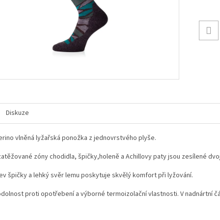
Diskuze
erino vlněná lyžařská ponožka z jednovrstvého plyše.
zatěžované zóny chodidla, špičky,holeně a Achillovy paty jsou zesílené dvoj
v špičky a lehký svěr lemu poskytuje skvělý komfort při lyžování.
dolnost proti opotřebení a výborné termoizolační vlastnosti. V nadnártní č