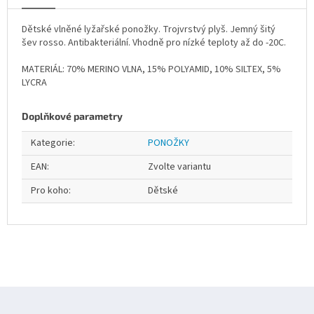
Dětské vlněné lyžařské ponožky. Trojvrstvý plyš. Jemný šitý
šev rosso. Antibakteriální. Vhodně pro nízké teploty až do -20C.
MATERIÁL: 70% MERINO VLNA, 15% POLYAMID, 10% SILTEX, 5%
LYCRA
Doplňkové parametry
Kategorie
:
PONOŽKY
EAN
:
Zvolte variantu
Pro koho
:
Dětské
Z
á