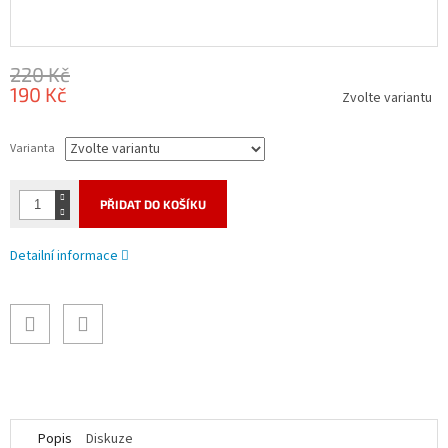
220 Kč
190 Kč
Zvolte variantu
Měrná
cena:
Varianta
PŘIDAT DO KOŠÍKU
Detailní informace
Popis
Diskuze