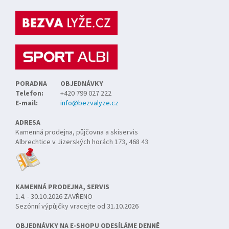
p
a
t
í
PORADNA
OBJEDNÁVKY
Telefon:
+420 799 027 222
E-mail:
info@bezvalyze.cz
ADRESA
Kamenná prodejna, půjčovna a skiservis
Albrechtice v Jizerských horách 173, 468 43
KAMENNÁ PRODEJNA, SERVIS
1.4. - 30.10.2026 ZAVŘENO
Sezónní výpůjčky vracejte od 31.10.2026
OBJEDNÁVKY NA E-SHOPU ODESÍLÁME DENNĚ