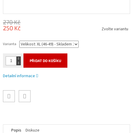
270 Kč
250 Kč
Zvolte variantu
Měrná
cena:
Varianta
PŘIDAT DO KOŠÍKU
Detailní informace
Popis
Diskuze