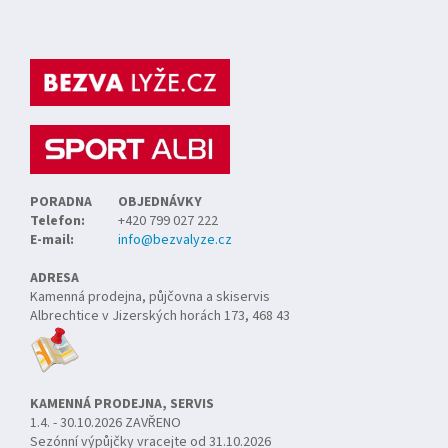
Z
á
p
a
t
í
PORADNA
OBJEDNÁVKY
Telefon:
+420 799 027 222
E-mail:
info@bezvalyze.cz
ADRESA
Kamenná prodejna, půjčovna a skiservis
Albrechtice v Jizerských horách 173, 468 43
KAMENNÁ PRODEJNA, SERVIS
1.4. - 30.10.2026 ZAVŘENO
Sezónní výpůjčky vracejte od 31.10.2026