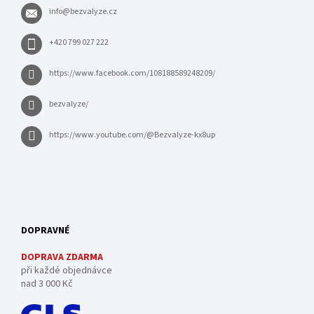
info
@
bezvalyze.cz
+420 799 027 222
https://www.facebook.com/108188589248209/
bezvalyze/
https://www.youtube.com/@Bezvalyze-kx8up
DOPRAVNÉ
DOPRAVA ZDARMA
při každé objednávce
nad 3 000 Kč