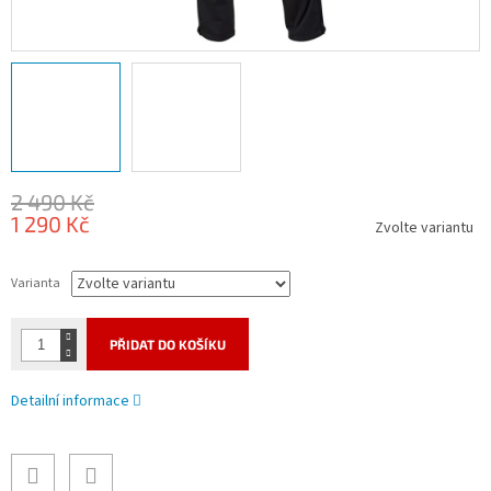
2 490 Kč
1 290 Kč
Zvolte variantu
Měrná
cena:
Varianta
PŘIDAT DO KOŠÍKU
Detailní informace