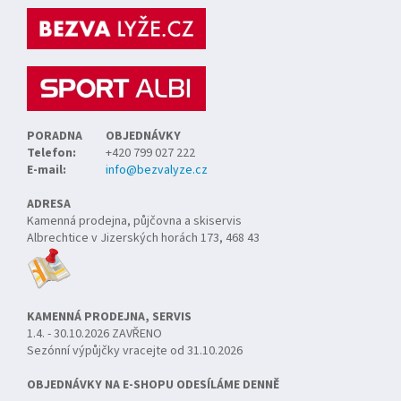
p
a
t
í
PORADNA
OBJEDNÁVKY
Telefon:
+420 799 027 222
E-mail:
info@bezvalyze.cz
ADRESA
Kamenná prodejna, půjčovna a skiservis
Albrechtice v Jizerských horách 173, 468 43
KAMENNÁ PRODEJNA, SERVIS
1.4. - 30.10.2026 ZAVŘENO
Sezónní výpůjčky vracejte od 31.10.2026
OBJEDNÁVKY NA E-SHOPU ODESÍLÁME DENNĚ