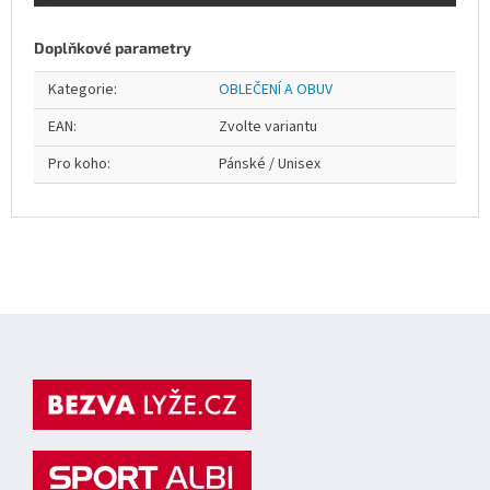
Doplňkové parametry
Kategorie
:
OBLEČENÍ A OBUV
EAN
:
Zvolte variantu
Pro koho
:
Pánské / Unisex
Z
á
p
a
t
í