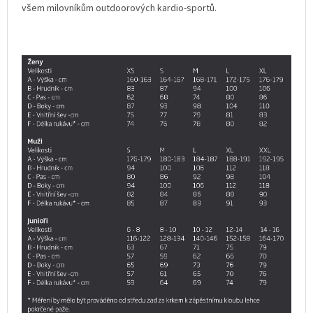
všem milovníkům outdoorových kardio-sportů.