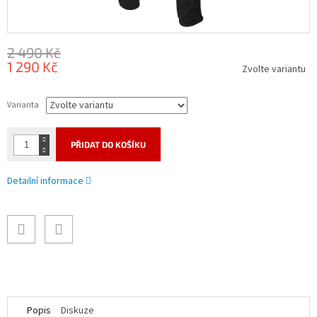
2 490 Kč
1 290 Kč
Zvolte variantu
Měrná
cena:
Varianta
PŘIDAT DO KOŠÍKU
Detailní informace
Popis
Diskuze