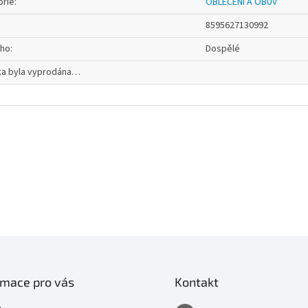
orie
:
OBLEČENÍ A OBUV
8595627130992
oho
:
Dospělé
ka byla vyprodána…
rmace pro vás
Kontakt