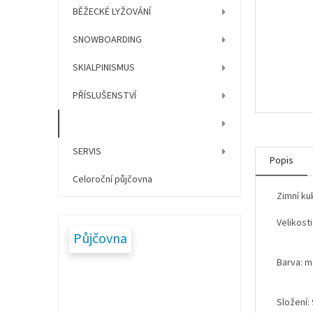
í
BĚŽECKÉ LYŽOVÁNÍ
p
a
SNOWBOARDING
n
e
SKIALPINISMUS
l
PŘÍSLUŠENSTVÍ
OBLEČENÍ A OBUV
SERVIS
Popis
Celoroční půjčovna
Zimní ku
Velikosti
Půjčovna
Barva: m
Složení: