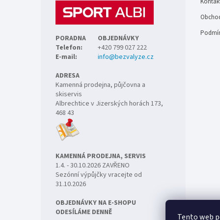
Kontak
í
Obchod
Podmín
PORADNA
OBJEDNÁVKY
Telefon:
+420 799 027 222
E-mail:
info@bezvalyze.cz
ADRESA
Kamenná prodejna, půjčovna a
skiservis
Albrechtice v Jizerských horách 173,
468 43
KAMENNÁ PRODEJNA, SERVIS
1.4. - 30.10.2026 ZAVŘENO
Sezónní výpůjčky vracejte od
31.10.2026
OBJEDNÁVKY NA E-SHOPU
ODESÍLÁME DENNĚ
Tento web p