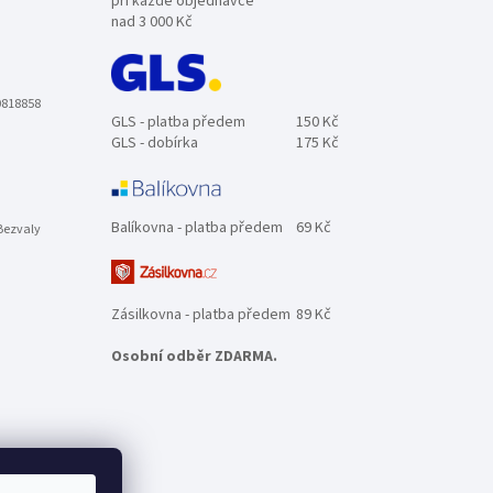
při každé objednávce
nad 3 000 Kč
0818858
GLS - platba předem
150 Kč
GLS - dobírka
175 Kč
Balíkovna - platba předem
69 Kč
Bezvaly
Zásilkovna - platba předem
89 Kč
Osobní odběr ZDARMA.