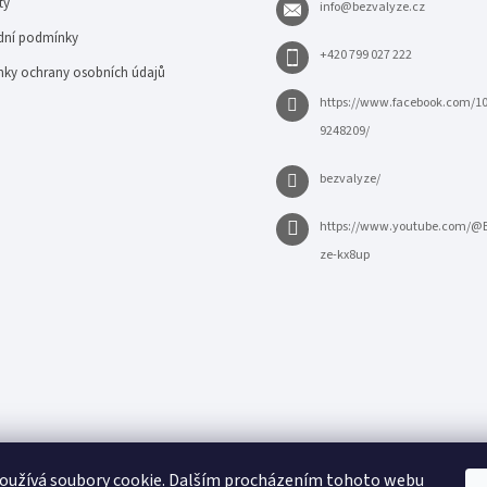
ty
info
@
bezvalyze.cz
ní podmínky
+420 799 027 222
ky ochrany osobních údajů
https://www.facebook.com/1
9248209/
bezvalyze/
https://www.youtube.com/@
ze-kx8up
oužívá soubory cookie. Dalším procházením tohoto webu