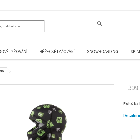
HLEDAT
DOVÉ LYŽOVÁNÍ
BĚŽECKÉ LYŽOVÁNÍ
SNOWBOARDING
SKIA
kla
399
Měrná
Položka
cena:
Detailní