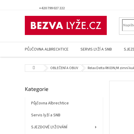
Přejít
na
+420 799 027 222
obsah
PŮJČOVNA ALBRECHTICE
SERVIS LYŽÍ A SNB
SJEZ
Domů
OBLEČENÍ A OBUV
Relax Delta RK03N/M zimní ku
P
Přeskočit
Kategorie
o
kategorie
s
t
Půjčovna Albrechtice
r
Servis lyží a SNB
a
n
SJEZDOVÉ LYŽOVÁNÍ
n