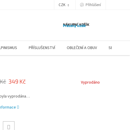
CZK
Přihlášení
NÁKUPNÍ KOŠÍK
Prázdný košík
LPINISMUS
PŘÍSLUŠENSTVÍ
OBLEČENÍ A OBUV
SERVIS
 Kč
349 Kč
Vyprodáno
 byla vyprodána…
 informace