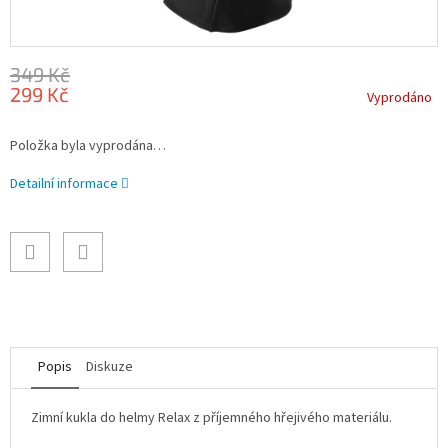
349 Kč
299 Kč
Vyprodáno
Měrná
Položka byla vyprodána…
cena:
Detailní informace
Popis
Diskuze
Zimní kukla do helmy Relax z příjemného hřejivého materiálu.