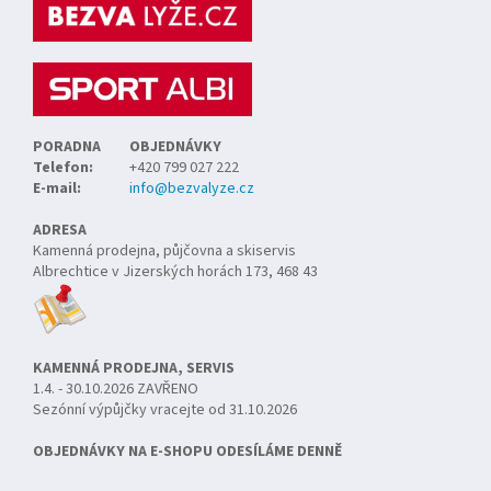
a
t
í
PORADNA
OBJEDNÁVKY
Telefon:
+420 799 027 222
E-mail:
info@bezvalyze.cz
ADRESA
Kamenná prodejna, půjčovna a skiservis
Albrechtice v Jizerských horách 173, 468 43
KAMENNÁ PRODEJNA, SERVIS
1.4. - 30.10.2026 ZAVŘENO
Sezónní výpůjčky vracejte od 31.10.2026
OBJEDNÁVKY NA E-SHOPU ODESÍLÁME DENNĚ