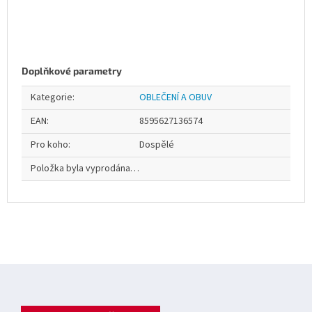
Doplňkové parametry
Kategorie
:
OBLEČENÍ A OBUV
EAN
:
8595627136574
Pro koho
:
Dospělé
Položka byla vyprodána…
Z
á
p