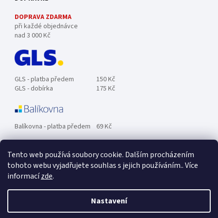
DOPRAVA ZDARMA
při každé objednávce
nad 3 000 Kč
GLS - platba předem
150 Kč
GLS - dobírka
175 Kč
Balíkovna - platba předem
69 Kč
Tento web používá soubory cookie. Dalším procházením
Zásilkovna - platba předem
89 Kč
tohoto webu vyjadřujete souhlas s jejich používáním.. Více
informací
zde
.
Osobní odběr ZDARMA.
Nastavení