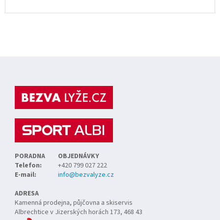
Z
á
p
a
t
í
PORADNA
OBJEDNÁVKY
Telefon:
+420 799 027 222
E-mail:
info@bezvalyze.cz
ADRESA
Kamenná prodejna, půjčovna a skiservis
Albrechtice v Jizerských horách 173, 468 43