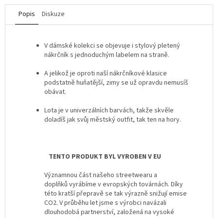
Popis
Diskuze
V dámské kolekci se objevuje i stylový pletený
nákrčník s jednoduchým labelem na straně.
A jelikož je oproti naší nákrčníkové klasice
podstatně huňatější, zimy se už opravdu nemusíš
obávat.
Lota je v univerzálních barvách, takže skvěle
doladíš jak svůj městský outfit, tak ten na hory.
TENTO PRODUKT BYL VYROBEN V EU
Významnou část našeho streetwearu a
doplňků vyrábíme v evropských továrnách. Díky
této kratší přepravě se tak výrazně snižují emise
CO2. V průběhu let jsme s výrobci navázali
dlouhodobá partnerství, založená na vysoké