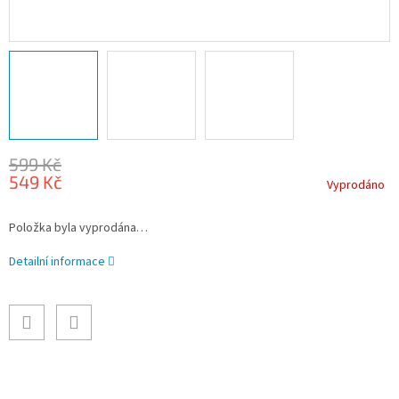
599 Kč
549 Kč
Vyprodáno
Měrná
Položka byla vyprodána…
cena:
Detailní informace