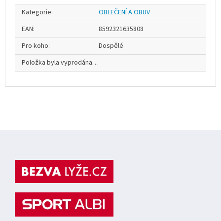
Kategorie
:
OBLEČENÍ A OBUV
EAN
:
8592321635808
Pro koho
:
Dospělé
Položka byla vyprodána…
Z
á
p
a
t
í