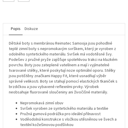
Popis
Diskuze
Dětské boty s membránou Reimatec Samooja jsou pohodlné
teplé zimní boty s nepromokavým svrškem, který je vyroben z
odolného syntetického materiálu. Svršek má vodotěsné švy.
Podešev z pružné pryže zajišťuje spolehlivou trakci na kluzkém
povrchu. Boty jsou zateplené vatelínem a mají i vyjímatelné
tvarované stélky, které poskytují noze optimální oporu. Stélky
jsou potištěny značkami Happy Fit, které usnadňují výběr
správné velikosti. Boty se stahují pomocí elastických tkaniček s
brzdičkou a jsou vybavené reflexními prvky. Výrobek
neobsahuje fluorované sloučeniny ani živočišné materiály.
Nepromokavá zimní obuv
Svršek vyroben ze syntetického materiálu a textilie
Pružná gumová podrážka pro ideální přilnavost
Voděodolná konstrukce s vložkou utěsněnou ve švech a
textilní kožešinovou podšívkou