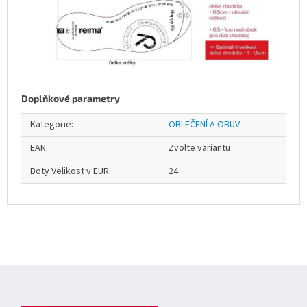
Doplňkové parametry
Kategorie
:
OBLEČENÍ A OBUV
EAN
:
Zvolte variantu
Boty Velikost v EUR
:
24
Z
á
p