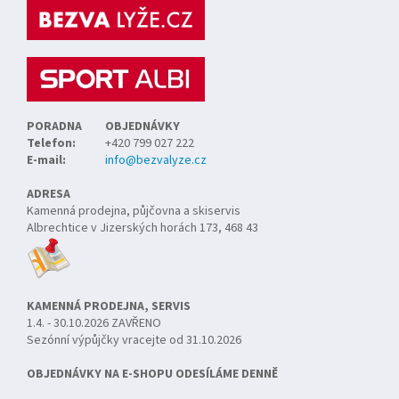
a
t
í
PORADNA
OBJEDNÁVKY
Telefon:
+420 799 027 222
E-mail:
info@bezvalyze.cz
ADRESA
Kamenná prodejna, půjčovna a skiservis
Albrechtice v Jizerských horách 173, 468 43
KAMENNÁ PRODEJNA, SERVIS
1.4. - 30.10.2026 ZAVŘENO
Sezónní výpůjčky vracejte od 31.10.2026
OBJEDNÁVKY NA E-SHOPU ODESÍLÁME DENNĚ