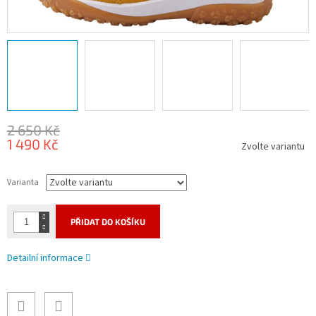
2 650 Kč
1 490 Kč
Zvolte variantu
Měrná
cena:
Varianta
PŘIDAT DO KOŠÍKU
Detailní informace