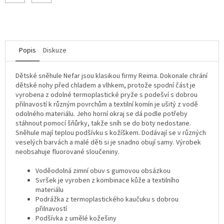
Popis
Diskuze
Dětské sněhule Nefar jsou klasikou firmy Reima. Dokonale chrání
dětské nohy před chladem a vlhkem, protože spodní část je
vyrobena z odolné termoplastické pryže s podešví s dobrou
přilnavostí k různým povrchům a textilní komín je ušitý z vodě
odolného materiálu. Jeho horní okraj se dá podle potřeby
stáhnout pomocí šňůrky, takže sníh se do boty nedostane.
Sněhule mají teplou podšívku s kožíškem. Dodávají se v různých
veselých barvách a malé děti si je snadno obují samy. Výrobek
neobsahuje fluorované sloučeniny.
Voděodolná zimní obuv s gumovou obsázkou
Svršek je vyroben z kombinace kůže a textilního
materiálu
Podrážka z termoplastického kaučuku s dobrou
přilnavostí
Podšívka z umělé kožešiny