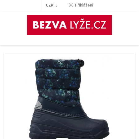
Přejít
CZK
Přihlášení
na
obsah