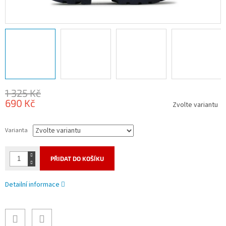
1 325 Kč
690 Kč
Zvolte variantu
Měrná
cena:
Varianta
PŘIDAT DO KOŠÍKU
Detailní informace