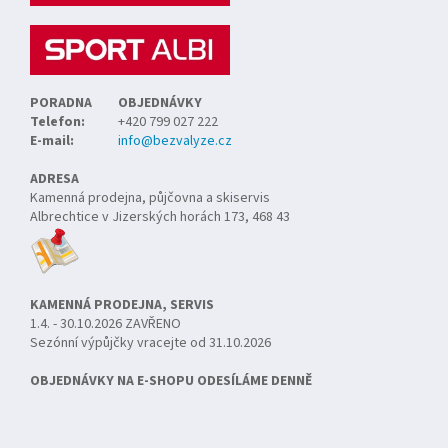
í
PORADNA
OBJEDNÁVKY
Telefon:
+420 799 027 222
E-mail:
info@bezvalyze.cz
ADRESA
Kamenná prodejna, půjčovna a skiservis
Albrechtice v Jizerských horách 173, 468 43
KAMENNÁ PRODEJNA, SERVIS
1.4. - 30.10.2026 ZAVŘENO
Sezónní výpůjčky vracejte od 31.10.2026
OBJEDNÁVKY NA E-SHOPU ODESÍLÁME DENNĚ