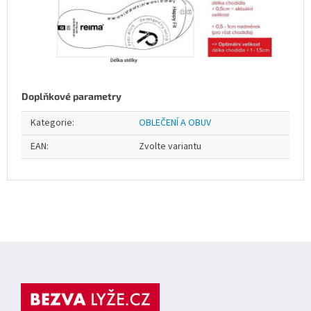
Doplňkové parametry
Kategorie
:
OBLEČENÍ A OBUV
EAN
:
Zvolte variantu
Z
á
p
a
t