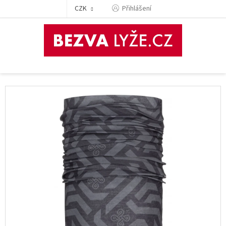
Přejít
CZK
Přihlášení
na
obsah