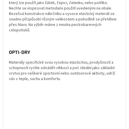
který lze použít jako šátek, čepici, čelenku, nebo potítko.
Nechte se inspirovat metodami použití uvedenými na obale.
Bezešvá konstrukce nákrčníku a vysoce elastický materiál se
snadno přizpůsobí různým velikostem a pohodlně se přetáhne
přes hlavu. Na výběr máme z mnoha pestrobarevných
celopotisků.
OPTI-DRY
Materiály specifické svou vysokou elasticitou, prodyšností a
schopností rychle odvádět vlhkost a pot. Ideální jako základní
vrstva pro veškeré sportovní nebo outdoorové aktivity, udrží
vás v teple, suchu a komfortu.