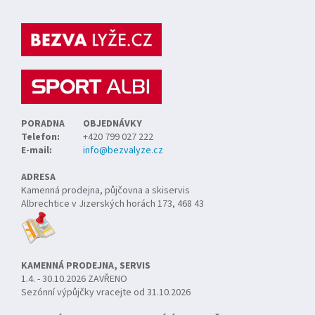
á
p
a
t
í
PORADNA
OBJEDNÁVKY
Telefon:
+420 799 027 222
E-mail:
info@bezvalyze.cz
ADRESA
Kamenná prodejna, půjčovna a skiservis
Albrechtice v Jizerských horách 173, 468 43
KAMENNÁ PRODEJNA, SERVIS
1.4. - 30.10.2026 ZAVŘENO
Sezónní výpůjčky vracejte od 31.10.2026