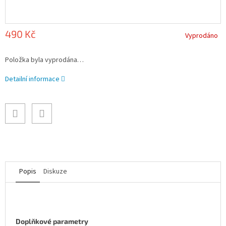
490 Kč
Vyprodáno
Měrná
Položka byla vyprodána…
cena:
Detailní informace
Popis
Diskuze
Doplňkové parametry