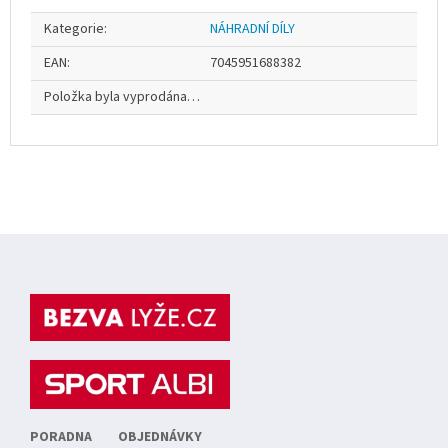
Kategorie
:
NÁHRADNÍ DÍLY
EAN
:
7045951688382
Položka byla vyprodána…
Z
á
p
a
t
í
PORADNA
OBJEDNÁVKY