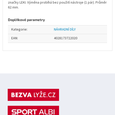
značky LEKI. Výměna probíhá bez použití nástroje (1 pár). Průměr
62 mm.
Doplňkové parametry
Kategorie
:
NÁHRADNÍ DÍLY
EAN
:
4028173722020
Z
á
p
a
t
í