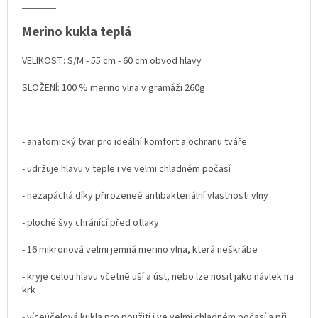
Merino kukla teplá
VELIKOST: S/M - 55 cm - 60 cm obvod hlavy
SLOŽENÍ: 100 % merino vlna v gramáži 260g
- anatomický tvar pro ideální komfort a ochranu tváře
- udržuje hlavu v teple i ve velmi chladném počasí
- nezapáchá díky přirozeneé antibakteriální vlastnosti vlny
- ploché švy chránící před otlaky
- 16 mikronová velmi jemná merino vlna, která neškrábe
- kryje celou hlavu včetně uší a úst, nebo lze nosit jako návlek na
krk
- víceúčelová kukla pro použití i ve velmi chladném počasí a při