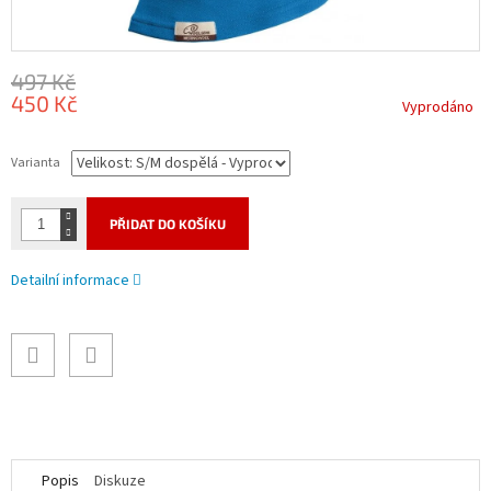
497 Kč
450 Kč
Vyprodáno
Měrná
cena:
Varianta
PŘIDAT DO KOŠÍKU
Detailní informace
Popis
Diskuze