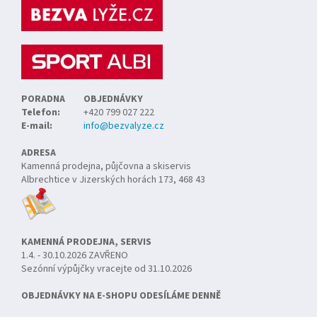
a
t
í
PORADNA
OBJEDNÁVKY
Telefon:
+420 799 027 222
E-mail:
info@bezvalyze.cz
ADRESA
Kamenná prodejna, půjčovna a skiservis
Albrechtice v Jizerských horách 173, 468 43
KAMENNÁ PRODEJNA, SERVIS
1.4. - 30.10.2026 ZAVŘENO
Sezónní výpůjčky vracejte od 31.10.2026
OBJEDNÁVKY NA E-SHOPU ODESÍLÁME DENNĚ