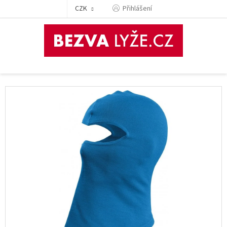
Přejít
CZK
Přihlášení
na
obsah