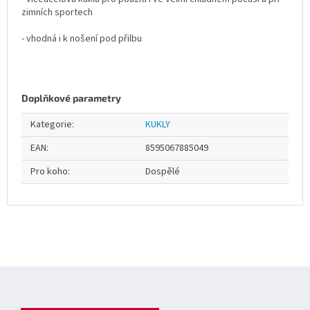
zimních sportech
- vhodná i k nošení pod přilbu
Doplňkové parametry
Kategorie
:
KUKLY
EAN
:
8595067885049
Pro koho
:
Dospělé
Z
á
p