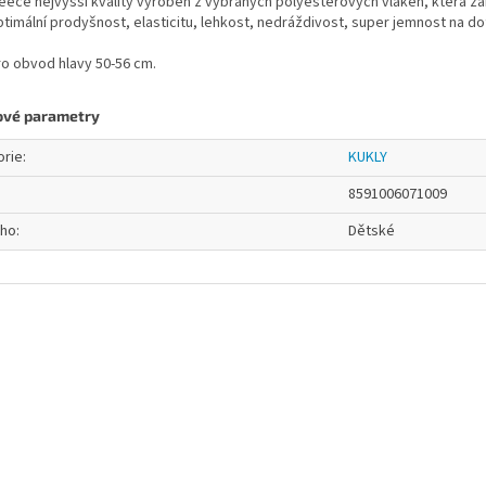
leece nejvyšší kvality vyroben z vybraných polyesterových vláken, která za
ptimální prodyšnost, elasticitu, lehkost, nedráždivost, super jemnost na d
ro obvod hlavy 50-56 cm.
ové parametry
orie
:
KUKLY
8591006071009
oho
:
Dětské