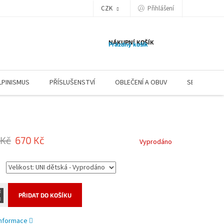
CZK
Přihlášení
NÁKUPNÍ KOŠÍK
Prázdný košík
LPINISMUS
PŘÍSLUŠENSTVÍ
OBLEČENÍ A OBUV
SERVIS
 Kč
670 Kč
Vyprodáno
PŘIDAT DO KOŠÍKU
 informace