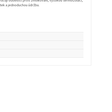
ručují odolnost proti žmolkování, vysokou termoizolaci,
otek a jednoduchou údržbu.