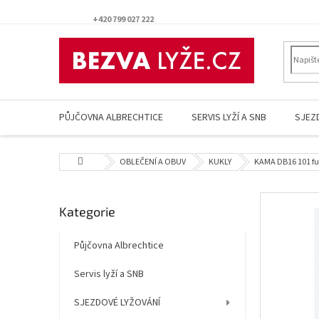
Přejít
na
+420 799 027 222
obsah
PŮJČOVNA ALBRECHTICE
SERVIS LYŽÍ A SNB
SJEZ
Domů
OBLEČENÍ A OBUV
KUKLY
KAMA DB16 101 fun
P
Přeskočit
Kategorie
o
kategorie
s
t
Půjčovna Albrechtice
r
Servis lyží a SNB
a
n
SJEZDOVÉ LYŽOVÁNÍ
n