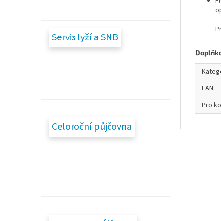
F
o
P
Servis lyží a SNB
Doplňk
Kateg
EAN
:
Pro k
Celoroční půjčovna