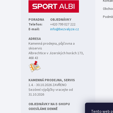
Kontak
í
Obchod
Podmín
PORADNA
OBJEDNÁVKY
Telefon:
+420 799 027 222
E-mail:
info@bezvalyze.cz
ADRESA
Kamenná prodejna, půjčovna a
skiservis
Albrechtice v Jizerských horách 173,
468 43
KAMENNÁ PRODEJNA, SERVIS
1.4. - 30.10.2026 ZAVŘENO
Sezónní výpůjčky vracejte od
31.10.2026
OBJEDNÁVKY NA E-SHOPU
ODESÍLÁME DENNĚ
Tento web p