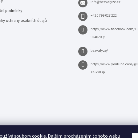
ty
info
@
bezvalyze.cz
ní podmínky
+420 799 027 222
ky ochrany osobních údajů
https://www.facebook.com/1
9248209/
bezvalyze/
https://www.youtube.com/@
ze-kx8up
oužívá soubory cookie. Dalším procházením tohoto webu