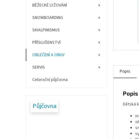
í
BĚŽECKÉ LYŽOVÁNÍ
p
a
SNOWBOARDING
n
e
SKIALPINISMUS
l
PŘÍSLUŠENSTVÍ
OBLEČENÍ A OBUV
SERVIS
Popis
Celoroční půjčovna
Popis
Dětská k
Půjčovna
m
o
s
v