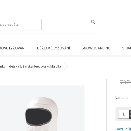
HLEDAT
DOVÉ LYŽOVÁNÍ
BĚŽECKÉ LYŽOVÁNÍ
SNOWBOARDING
SKIA
kční dětská lyžařská fleecová kukla bílá
740
Měrná
cena:
Varianta
Detailní