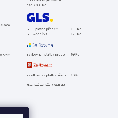
při každé objednávce
nad 3 000 Kč
0818858
GLS - platba předem
150 Kč
GLS - dobírka
175 Kč
Balíkovna - platba předem
69 Kč
Bezvaly
Zásilkovna - platba předem
89 Kč
Osobní odběr ZDARMA.